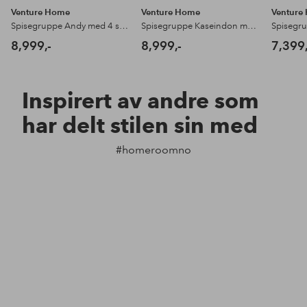
Venture Home
Venture Home
Venture
Spisegruppe Andy med 4 stk stoler Seda
Spisegruppe Kaseindon med 4 stk stoler Seda
8,999,-
8,999,-
7,399,
Inspirert av andre som
har delt stilen sin med
#homeroomno