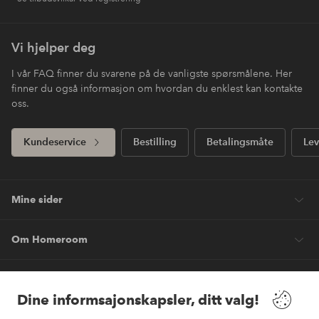
Vi hjelper deg
I vår FAQ finner du svarene på de vanligste spørsmålene. Her
finner du også informasjon om hvordan du enklest kan kontakte
oss.
Kundeservice
Bestilling
Betalingsmåte
Lev
Mine sider
Om Homeroom
Våre tjenester
Dine informsajonskapsler, ditt valg!
Vilkår