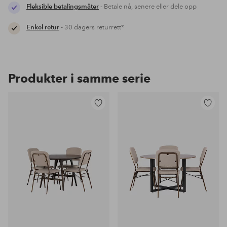
Fleksible betalingsmåter
- Betale nå, senere eller dele opp
Enkel retur
- 30 dagers returrett*
Produkter i samme serie
Legg
Legg
til
til
favoritter
favoritter