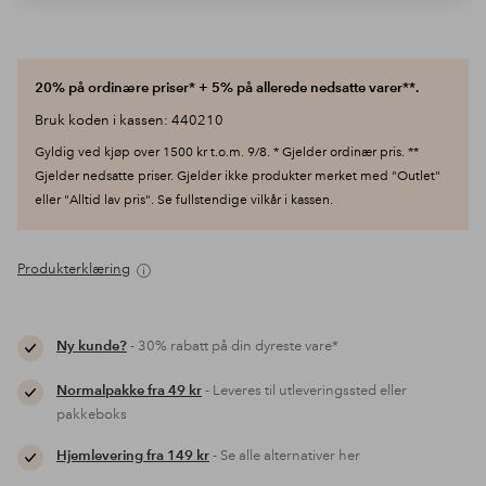
20% på ordinære priser* + 5% på allerede nedsatte varer**.
Bruk koden i kassen: 440210
Gyldig ved kjøp over 1500 kr t.o.m. 9/8. * Gjelder ordinær pris. **
Gjelder nedsatte priser. Gjelder ikke produkter merket med "Outlet"
eller "Alltid lav pris". Se fullstendige vilkår i kassen.
Produkterklæring
Ny kunde?
- 30% rabatt på din dyreste vare*
Normalpakke fra 49 kr
- Leveres til utleveringssted eller
pakkeboks
Hjemlevering fra 149 kr
- Se alle alternativer her