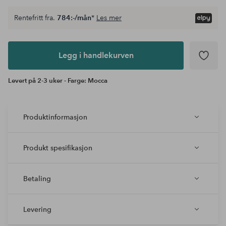
Rentefritt fra.
784:-/mån
*
Les mer
Legg i
andlekurven
Legg i handlekurven
Levert på 2-3 uker - Farge: Mocca
Produktinformasjon
Produkt spesifikasjon
Betaling
Levering