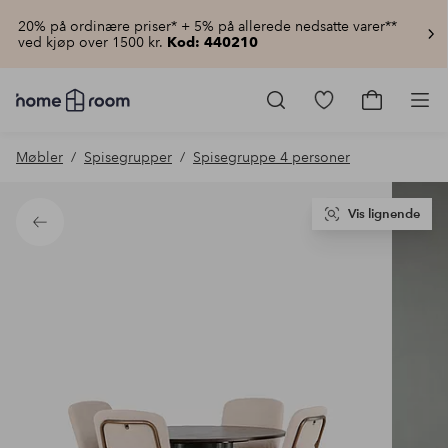
20% på ordinære priser* + 5% på allerede nedsatte varer**
ved kjøp over 1500 kr.
Kod: 440210
Homeroom
–
Gå
Gå
Pro
Alt
til
til
til
favorittmerkede
handlekur
Møbler
Spisegrupper
Spisegruppe 4 personer
hjemmet
produkter
til
lav
pris
Vis lignende
Tilbake