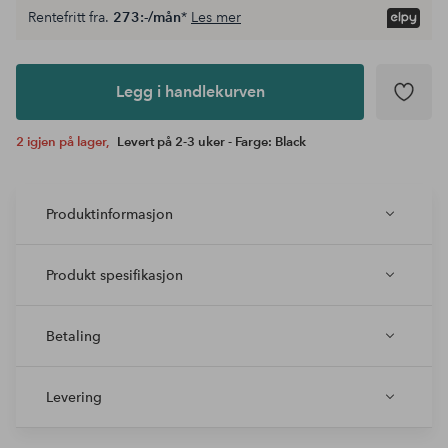
Rentefritt fra.
273:-/mån
*
Les mer
Legg i
andlekurven
Legg i handlekurven
2 igjen på lager,
Levert på 2-3 uker - Farge: Black
Produktinformasjon
Produkt spesifikasjon
Betaling
Levering