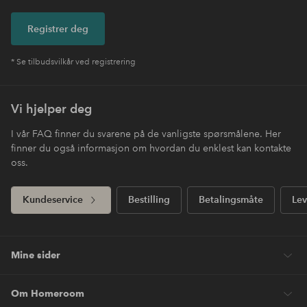
Registrer deg
* Se tilbudsvilkår ved registrering
Vi hjelper deg
I vår FAQ finner du svarene på de vanligste spørsmålene. Her
finner du også informasjon om hvordan du enklest kan kontakte
oss.
Kundeservice
Bestilling
Betalingsmåte
Lev
Mine sider
Om Homeroom