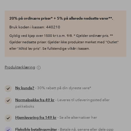
20% på ordinære priser* + 5% på allerede nedsatte varer**.
Bruk koden i kassen: 440210
Gyldig ved kjøp over 1500 kr t.o.m. 9/8. * Gjelder ordinær pris. **
Gjelder nedsatte priser. Gjelder ikke produkter merket med "Outlet"
eller "Alltid lav pris". Se fullstendige vilkår i kassen.
Produkterklæring
Ny kunde?
- 30% rabatt på din dyreste vare*
Normalpakke fra 49 kr
- Leveres til utleveringssted eller
pakkeboks
Hjemlevering fra 149 kr
- Se alle alternativer her
Fleksible betalingsmåter
- Betale nå, senere eller dele opp