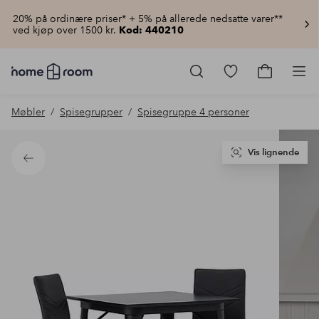
20% på ordinære priser* + 5% på allerede nedsatte varer**
ved kjøp over 1500 kr.
Kod: 440210
Homeroom
–
Gå
Gå
Pro
Alt
til
til
til
favorittmerkede
handlekur
Møbler
Spisegrupper
Spisegruppe 4 personer
hjemmet
produkter
til
lav
pris
Vis lignende
Tilbake