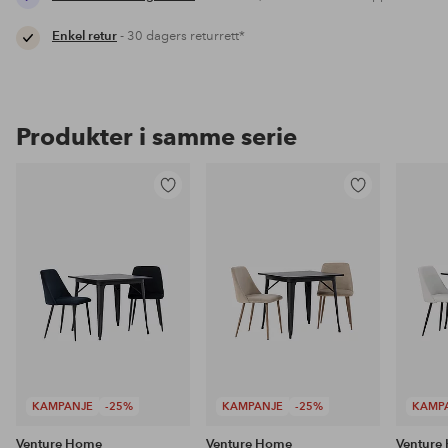
Enkel retur
- 30 dagers returrett*
Produkter i samme serie
Legg
Legg
til
til
favoritter
favoritter
KAMPANJE
-25%
KAMPANJE
-25%
KAMP
Venture Home
Venture Home
Venture