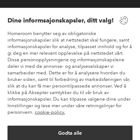
Våre tjenester
Dine informsajonskapsler, ditt valg!
Vilkår
Homeroom benytter seg av obligatoriske
informasjonskapsler slik at nettstedet skal fungere, samt
Venner
informasjonskapsler for analyse, tilpasset innhold og for å
gi deg en mer relevant opplevelse på nettstedet vårt.
Disse personopplysningene og informasjonskapslene
deler vi med de annonse- og analyseselskaper vi
samarbeider med. Dette er for å analysere hvordan du
Sikre betalinger
bruker siden, samt til forbedring av markedsføringen vår,
Vil du vite mer om
våre betalingsalternativer
?
slik at du kan få mer persontilpassede annonser. Ved å
elpy
klikke på Aksepter samtykker du til vår bruk av
informasjonskapsler. Du kan tilpasse valgene dine under
Innstillinger og lese mer under våre retningslinjer for
personvern.
cookie-policy.
Norge - Velg land
Godta alle
Instagram
Facebook
Pinterest
Youtube