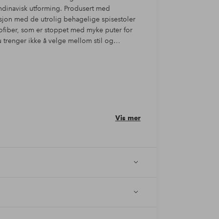
andinavisk utforming. Produsert med
sjon med de utrolig behagelige spisestoler
rofiber, som er stoppet med myke puter for
u trenger ikke å velge mellom stil og
Vis mer