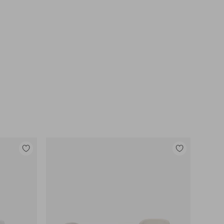
Legg
Legg
til
til
favoritter
favoritter