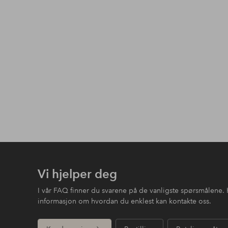
Vi hjelper deg
I vår FAQ finner du svarene på de vanligste spørsmålene. 
informasjon om hvordan du enklest kan kontakte oss.