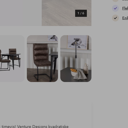
Fle
1
/
6
Enk
i timevis! Venture Designs kvadratiske