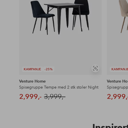
KAMPANJE
-25%
KAMPANJ
Vis
lignende
Venture Home
Venture H
Spisegruppe Tempe med 2 stk stoler Night
Spisegrupp
2,999,-
3,999,-
2,999,
Inspirer