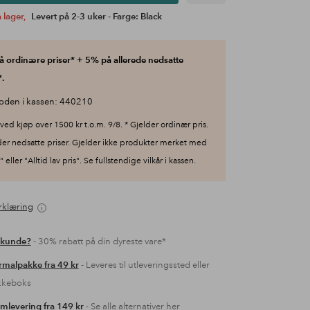
 lager,
Levert på 2-3 uker - Farge: Black
 ordinære priser* + 5% på allerede nedsatte
.
oden i kassen: 440210
ved kjøp over 1500 kr t.o.m. 9/8. * Gjelder ordinær pris.
der nedsatte priser. Gjelder ikke produkter merket med
 eller "Alltid lav pris". Se fullstendige vilkår i kassen.
rklæring
 kunde?
- 30% rabatt på din dyreste vare*
malpakke fra 49 kr
- Leveres til utleveringssted eller
kkeboks
mlevering fra 149 kr
- Se alle alternativer her