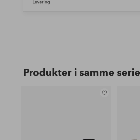
Levering
Produkter i samme seri
Legg
til
favoritter