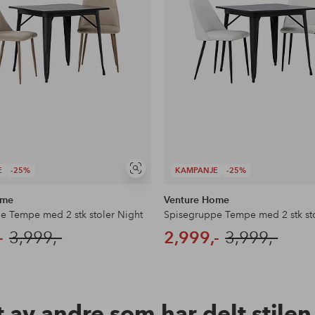
E
-25%
KAMPANJE
-25%
Vis
lignende
ome
Venture Home
e Tempe med 2 stk stoler Night
Spisegruppe Tempe med 2 stk sto
-
3,999,-
2,999,-
3,999,-
t av andre som har delt stile