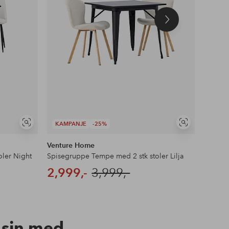
Neste
produkt
KAMPANJE
-25%
KAMP
Vis
Vis
lignende
lignende
Venture Home
Ventur
ler Night
Spisegruppe Tempe med 2 stk stoler Lilja
2,999,-
3,999,-
4,15
n sin med