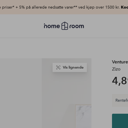
priser* + 5% på allerede nedsatte varer** ved kjøp over 1500 kr.
Kod
Homeroom
–
Alt
til
hjemmet
til
lav
pris
Ventur
Vis lignende
Zizo
4,8
Rentefr