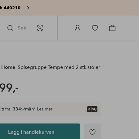
: 440210
Lu
Søk
Bildesøk
Logg
Gå
Gå
på
til
til
Homeroom
favorittmerkede
handlekurv
produkter
e Home
Spisegruppe Tempe med 2 stk stoler
99,-
itt fra.
334:-/mån
*
Les mer
Legg i handlekurven