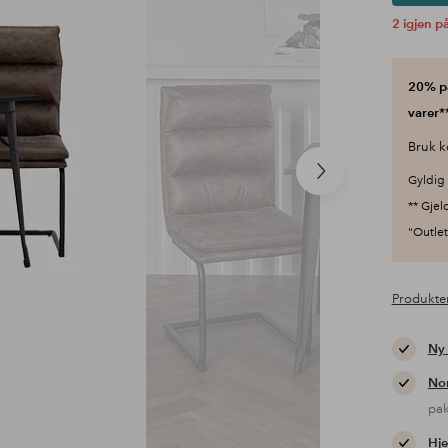
2 igjen på
20% på
varer**
Bruk k
Neste
Gyldig 
produkt
** Gjel
"Outlet"
Produkte
Ny
Nor
pa
Hje