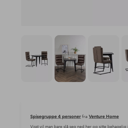
Spisegruppe 4 personer
fra
Venture Home
Visst vil man bare slå seg ned her og sitte behagelig 