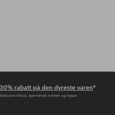
30% rabatt på den dyreste varen
*
eksklusive tilbud, spennende nyheter og masse