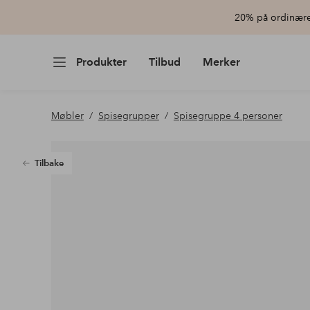
20% på ordinære 
Produkter
Tilbud
Merker
Møbler
Spisegrupper
Spisegruppe 4 personer
Tilbake