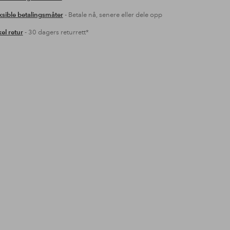
ksible betalingsmåter
- Betale nå, senere eller dele opp
el retur
- 30 dagers returrett*