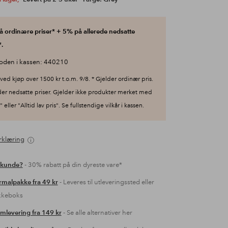
 ordinære priser* + 5% på allerede nedsatte
.
oden i kassen: 440210
ved kjøp over 1500 kr t.o.m. 9/8. * Gjelder ordinær pris.
der nedsatte priser. Gjelder ikke produkter merket med
 eller "Alltid lav pris". Se fullstendige vilkår i kassen.
rklæring
 kunde?
- 30% rabatt på din dyreste vare*
malpakke fra 49 kr
- Leveres til utleveringssted eller
kkeboks
mlevering fra 149 kr
- Se alle alternativer her