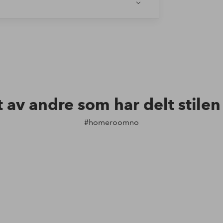
t av andre som har delt stile
#homeroomno