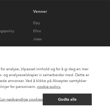
Venner
Elpy
ngspolicy
Ellos
Jotex
or analyse, tilpasset innhold og for å gi deg en mer
- og analyseselskaper vi samarbeider med. Dette er
assede annonser. Ved å klikke på Aksepter samtykker
slinjer for personvern.
cookie-policy.
Kun nødvendige cookies
Godta alle
ok
Pinterest
Youtube
Åpne
chat-