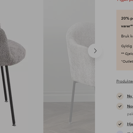
20% på
varer**
Bruk k
Gyldig 
Neste
** Gjel
produkt
"Outlet"
Produkte
Ny
Nor
pa
Hje