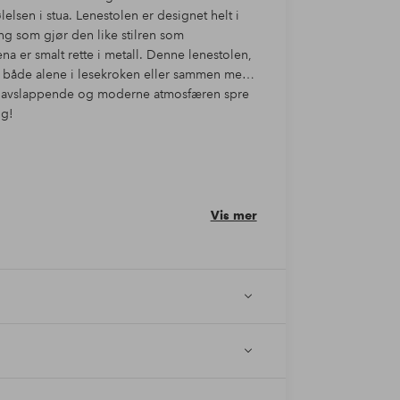
lelsen i stua. Lenestolen er designet helt i
g som gjør den like stilren som
na er smalt rette i metall. Denne lenestolen,
s både alene i lesekroken eller sammen med
 den avslappende og moderne atmosfæren spre
ng!
Vis mer