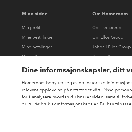
Mine sider
Om Homeroom
Min profil
Om Homeroom
Mine bestillinger
Om Ellos Group
Mine betalinger
Jobbe i Ellos Group
Mine tilbud
Bærekraft
Mine returer
Tilgjengelighetserkl
Dine informsajonskapsler, ditt v
Homeroom benytter seg av obligatoriske informasjonska
relevant opplevelse på nettstedet vårt. Disse perso
Sikre betalinger
for å analysere hvordan du bruker siden, samt til for
elpy
Vil du vite mer om
våre betalingsalternativer
?
du til vår bruk av informasjonskapsler. Du kan tilpass