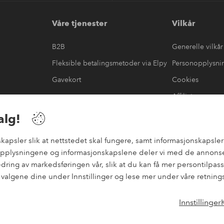
Våre tjenester
Vilkår
B2B
Generelle vilkår
Fleksible betalingsmetoder via Elpy
Personopplysni
Gavekort
Cookies
Affiliate
æring
#yeshomeroom
alg!
psler slik at nettstedet skal fungere, samt informasjonskapsler f
nopplysningene og informasjonskapslene deler vi med de annonse
bedring av markedsføringen vår, slik at du kan få mer persontilp
e valgene dine under Innstillinger og lese mer under våre retning
Innstillinger
Instagram
Facebo
Norge - Velg land