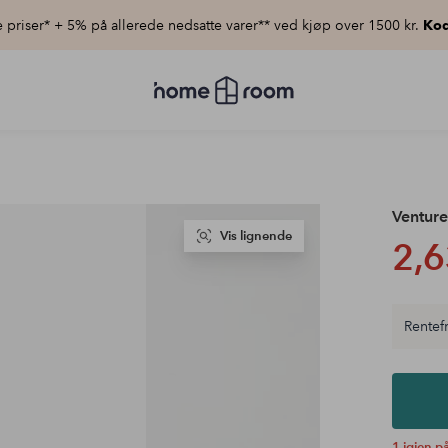
priser* + 5% på allerede nedsatte varer** ved kjøp over 1500 kr.
Kod
Homeroom
–
Alt
til
hjemmet
til
lav
pris
Ventur
Vis lignende
2,6
Rentefr
1 igjen på