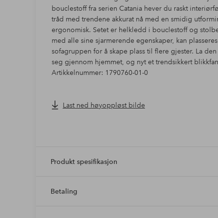
bouclestoff fra serien Catania hever du raskt interiørfø
tråd med trendene akkurat nå med en smidig utformin
ergonomisk. Setet er helkledd i bouclestoff og stolbe
med alle sine sjarmerende egenskaper, kan plassere
sofagruppen for å skape plass til flere gjester. La
seg gjennom hjemmet, og nyt et trendsikkert blikkfa
Artikkelnummer: 1790760-01-0
Last ned høyoppløst bilde
Produkt spesifikasjon
Betaling