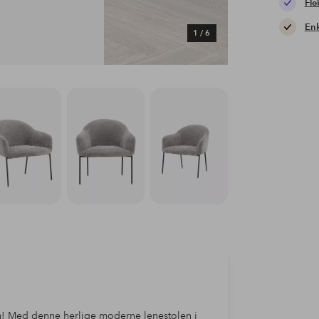
Fle
Enk
1
/
6
m! Med denne herlige moderne lenestolen i