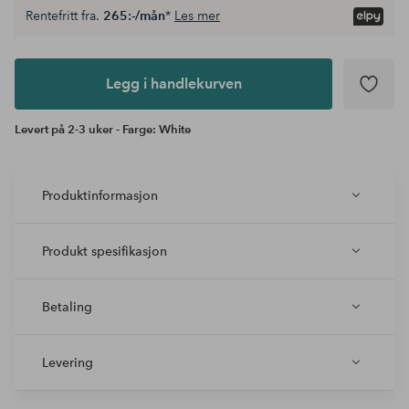
Rentefritt fra.
265:-/mån
*
Les mer
Legg i
andlekurven
Legg i handlekurven
Levert på 2-3 uker - Farge: White
Produktinformasjon
Produkt spesifikasjon
Betaling
Levering