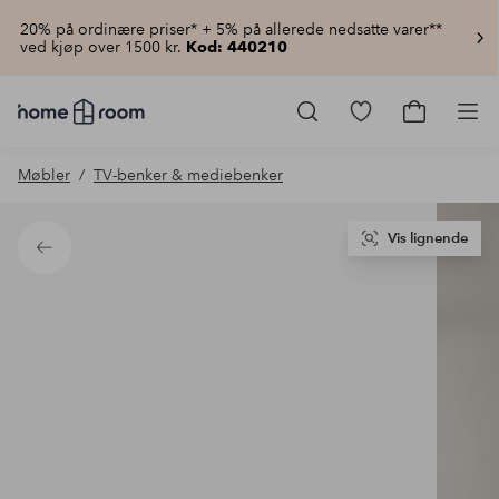
20% på ordinære priser* + 5% på allerede nedsatte varer**
ved kjøp over 1500 kr.
Kod: 440210
Homeroom
–
Gå
Gå
Pro
Alt
til
til
til
favorittmerkede
handlekur
Møbler
TV-benker & mediebenker
hjemmet
produkter
til
lav
pris
Vis lignende
Tilbake