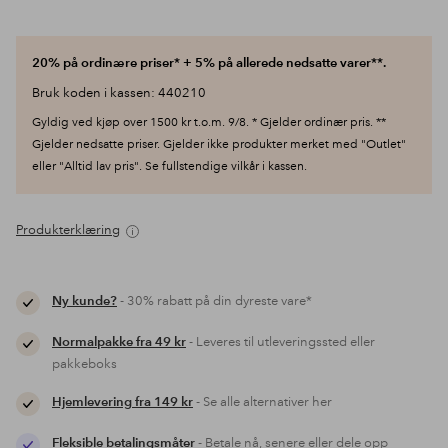
20% på ordinære priser* + 5% på allerede nedsatte varer**.
Bruk koden i kassen: 440210
Gyldig ved kjøp over 1500 kr t.o.m. 9/8. * Gjelder ordinær pris. **
Gjelder nedsatte priser. Gjelder ikke produkter merket med "Outlet"
eller "Alltid lav pris". Se fullstendige vilkår i kassen.
Produkterklæring
Ny kunde?
- 30% rabatt på din dyreste vare*
Normalpakke fra 49 kr
- Leveres til utleveringssted eller
pakkeboks
Hjemlevering fra 149 kr
- Se alle alternativer her
Fleksible betalingsmåter
- Betale nå, senere eller dele opp