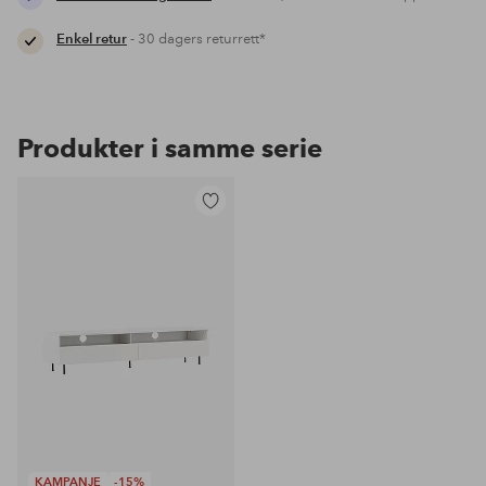
Enkel retur
- 30 dagers returrett*
Produkter i samme serie
Legg
til
favoritter
KAMPANJE
-15%