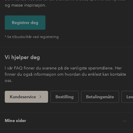
og masse inspirasjon.
Registrer deg
* Se tilbudsvilkår ved registrering
Vi hjelper deg
I vår FAQ finner du svarene på de vanligste spørsmålene. Her
finner du også informasjon om hvordan du enklest kan kontakte
oss.
Kundeservice
Bestilling
Betalingsmåte
Lev
Mine sider