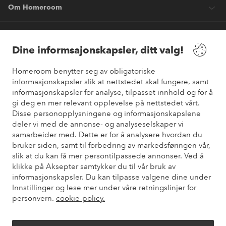
Om Homeroom
Våre tjenester
Dine informsajonskapsler, ditt valg!
Vilkår
Homeroom benytter seg av obligatoriske
informasjonskapsler slik at nettstedet skal fungere, samt
informasjonskapsler for analyse, tilpasset innhold og for å
Venner
gi deg en mer relevant opplevelse på nettstedet vårt.
Disse personopplysningene og informasjonskapslene
deler vi med de annonse- og analyseselskaper vi
samarbeider med. Dette er for å analysere hvordan du
Sikre betalinger
bruker siden, samt til forbedring av markedsføringen vår,
Vil du vite mer om
våre betalingsalternativer
?
slik at du kan få mer persontilpassede annonser. Ved å
elpy
klikke på Aksepter samtykker du til vår bruk av
informasjonskapsler. Du kan tilpasse valgene dine under
Innstillinger og lese mer under våre retningslinjer for
personvern.
cookie-policy.
Norge - Velg land