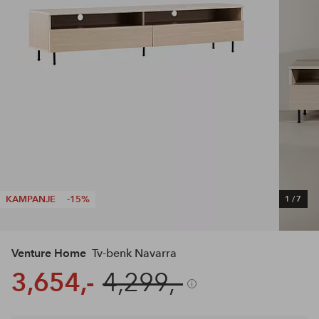
KAMPANJE
-15%
1
/
7
Venture Home
Tv-benk Navarra
3,654,-
4,299,-