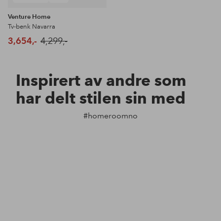
Venture Home
Tv-benk Navarra
3,654,-
4,299,-
Inspirert av andre som
har delt stilen sin med
#homeroomno