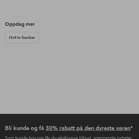
Oppdag mer
Hvit tv-benker
Bli kunde og få
30% rabatt på den dyreste varen
*
Som kunde hos oss får du eksklusive tilbud, spennende nyheter