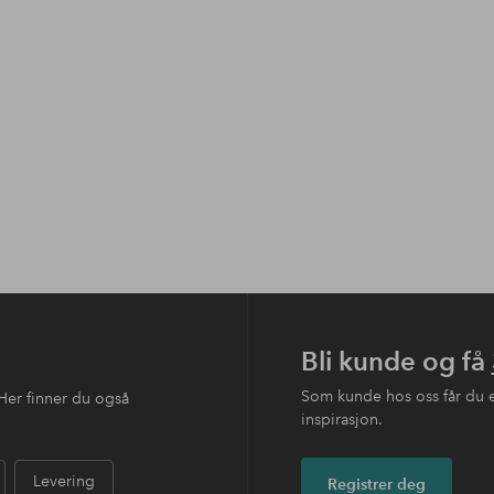
Bli kunde og få
Som kunde hos oss får du 
Her finner du også
inspirasjon.
Levering
Registrer deg