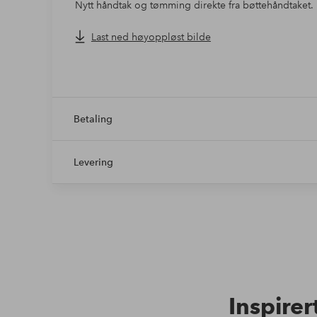
Nytt håndtak og tømming direkte fra bøttehåndtaket.
moppen kan stå rett opp under oppbevaring.
Last ned høyoppløst bilde
Betaling
Levering
Inspirer