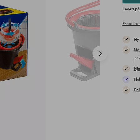
Levert på
Produkte
Ny
Nor
Neste
pa
produkt
Hje
Fle
Enk