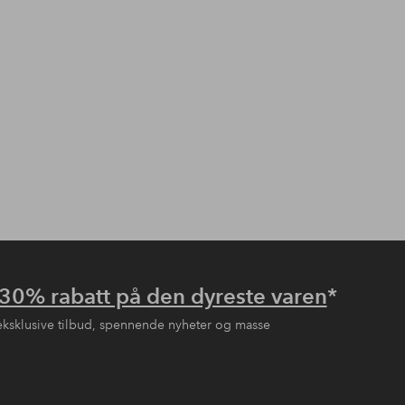
30% rabatt på den dyreste varen
*
eksklusive tilbud, spennende nyheter og masse