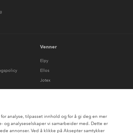
ng
Venner
Elpy
ngspolicy
Ellos
Jotex
or analyse, tilpasset innhold og for å gi deg en mer
- og analyseselskaper vi samarbeider med. Dette er
assede annonser. Ved å klikke på Aksepter samtykker