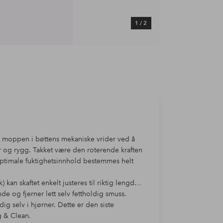
1
/
2
ut moppen i bøttens mekaniske vrider ved å
r og rygg. Takket være den roterende kraften
ptimale fuktighetsinnhold bestemmes helt
 kan skaftet enkelt justeres til riktig lengde.
 og fjerner lett selv fettholdig smuss.
 selv i hjørner. Dette er den siste
g & Clean.