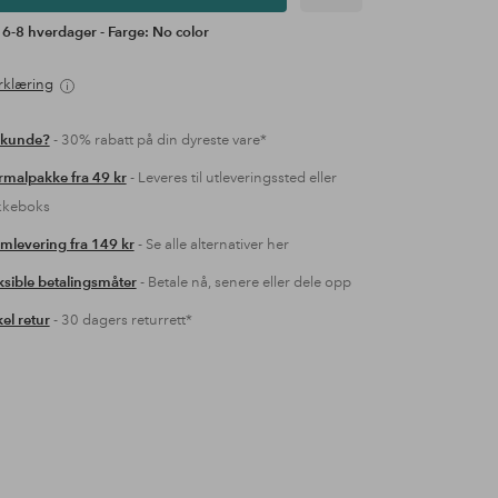
 6-8 hverdager - Farge: No color
rklæring
 kunde?
- 30% rabatt på din dyreste vare*
malpakke fra 49 kr
- Leveres til utleveringssted eller
kkeboks
mlevering fra 149 kr
- Se alle alternativer her
ksible betalingsmåter
- Betale nå, senere eller dele opp
el retur
- 30 dagers returrett*