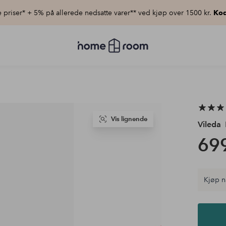
priser* + 5% på allerede nedsatte varer** ved kjøp over 1500 kr.
Kod
Homeroom
–
Alt
til
hjemmet
til
lav
pris
Vis lignende
Vileda
699
Kjøp n