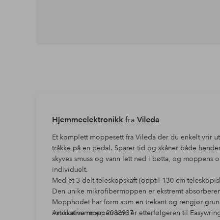
Hjemmeelektronikk
fra
Vileda
Et komplett moppesett fra Vileda der du enkelt vrir 
tråkke på en pedal. Sparer tid og skåner både hende
skyves smuss og vann lett ned i bøtta, og moppens o
individuelt.
Med et 3-delt teleskopskaft (opptil 130 cm teleskopisk)
Den unike mikrofibermoppen er ekstremt absorberende
Mopphodet har form som en trekant og rengjør grundig
innovative moppen som er etterfølgeren til Easywrin
Artikkelnummer: 2088937