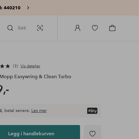
: 440210
Lu
Søk
Bildesøk
Logg
Gå
Gå
på
til
til
Homeroom
favorittmerkede
handlekurv
produkter
3
Vis detaljer
Mopp Easywring & Clean Turbo
,-
å, betal senere.
Les mer
Legg i handlekurven