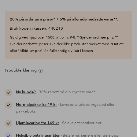
20% på ordinære priser* + 5% på allerede nedsatte varer**.
Bruk koden i kassen: 440210
Gyldig ved kjøp over 1500 kr t.o.m. 9/8. * Gjelder ordinær pris. **
Gjelder nedsatte priser. Gjelder ikke produkter merket med "Outlet"
eller "Alltid lav pris". Se fullstendige vilkår i kassen.
Produkterklæring
Ny kunde?
- 30% rabatt på din dyreste vare*
Normalpakke fra 49 kr
- Leveres til utleveringssted eller
pakkeboks
Hjemlevering fra 149 kr
- Se alle alternativer her
Fleksible betalingsmåter
- Betale nå, senere eller dele opp