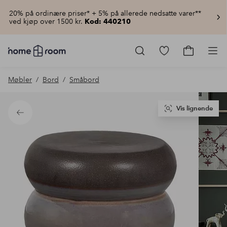
20% på ordinære priser* + 5% på allerede nedsatte varer**
ved kjøp over 1500 kr.
Kod: 440210
Homeroom
–
Gå
Gå
Pro
Alt
til
til
til
favorittmerkede
handlekur
Møbler
Bord
Småbord
hjemmet
produkter
til
lav
pris
Vis lignende
Tilbake