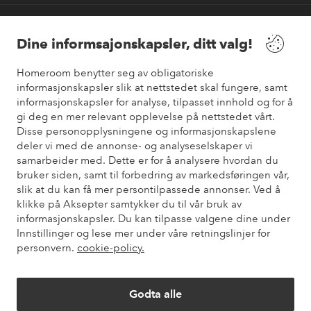
Våre tjenester
Dine informsajonskapsler, ditt valg!
Vilkår
Homeroom benytter seg av obligatoriske
informasjonskapsler slik at nettstedet skal fungere, samt
informasjonskapsler for analyse, tilpasset innhold og for å
Venner
gi deg en mer relevant opplevelse på nettstedet vårt.
Disse personopplysningene og informasjonskapslene
deler vi med de annonse- og analyseselskaper vi
samarbeider med. Dette er for å analysere hvordan du
Sikre betalinger
bruker siden, samt til forbedring av markedsføringen vår,
Vil du vite mer om
våre betalingsalternativer
?
slik at du kan få mer persontilpassede annonser. Ved å
elpy
klikke på Aksepter samtykker du til vår bruk av
informasjonskapsler. Du kan tilpasse valgene dine under
Innstillinger og lese mer under våre retningslinjer for
personvern.
cookie-policy.
Norge - Velg land
Godta alle
Instagram
Facebook
Pinterest
Youtube