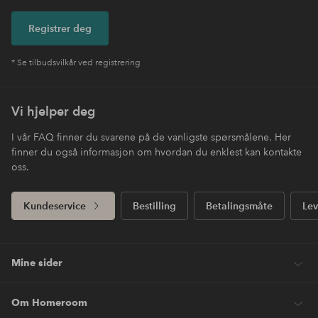
Registrer deg
* Se tilbudsvilkår ved registrering
Vi hjelper deg
I vår FAQ finner du svarene på de vanligste spørsmålene. Her
finner du også informasjon om hvordan du enklest kan kontakte
oss.
Kundeservice
Bestilling
Betalingsmåte
Lev
Mine sider
Om Homeroom