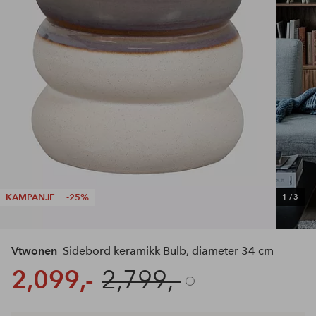
KAMPANJE
-25%
1
/
3
Vtwonen
Sidebord keramikk Bulb, diameter 34 cm
2,099,-
2,799,-