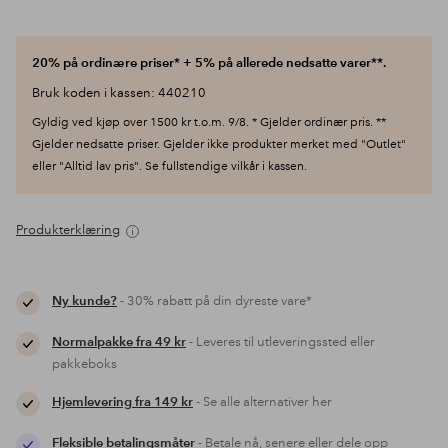
20% på ordinære priser* + 5% på allerede nedsatte varer**.
Bruk koden i kassen: 440210
Gyldig ved kjøp over 1500 kr t.o.m. 9/8. * Gjelder ordinær pris. **
Gjelder nedsatte priser. Gjelder ikke produkter merket med "Outlet"
eller "Alltid lav pris". Se fullstendige vilkår i kassen.
Produkterklæring
Ny kunde?
- 30% rabatt på din dyreste vare*
Normalpakke fra 49 kr
- Leveres til utleveringssted eller
pakkeboks
Hjemlevering fra 149 kr
- Se alle alternativer her
Fleksible betalingsmåter
- Betale nå, senere eller dele opp