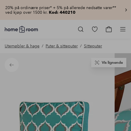
20% på ordinære priser* + 5% på allerede nedsatte varer**
ved kjøp over 1500 kr.
Kod: 440210
Homeroom
–
Gå
Gå
Pro
Alt
til
til
til
favorittmerkede
handlekur
Utemøbler & hage
Puter & sitteputer
Sitteputer
hjemmet
produkter
til
lav
pris
Vis lignende
Tilbake