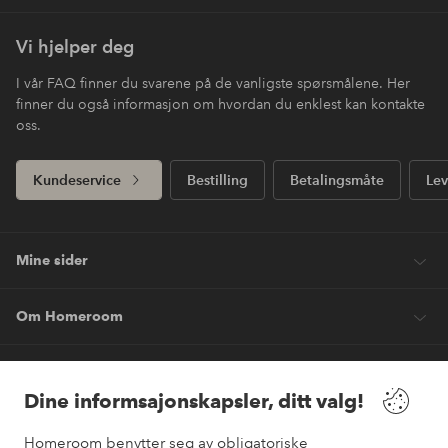
Vi hjelper deg
I vår FAQ finner du svarene på de vanligste spørsmålene. Her
finner du også informasjon om hvordan du enklest kan kontakte
oss.
Kundeservice
Bestilling
Betalingsmåte
Lev
Mine sider
Om Homeroom
Våre tjenester
Dine informsajonskapsler, ditt valg!
Vilkår
Homeroom benytter seg av obligatoriske