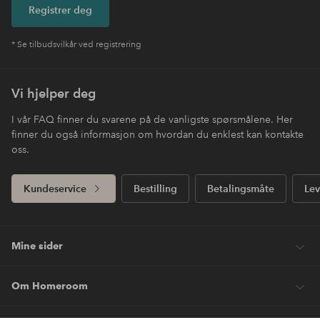
Registrer deg
* Se tilbudsvilkår ved registrering
Vi hjelper deg
I vår FAQ finner du svarene på de vanligste spørsmålene. Her
finner du også informasjon om hvordan du enklest kan kontakte
oss.
Kundeservice
Bestilling
Betalingsmåte
Lev
Mine sider
Om Homeroom