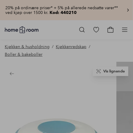
20% på ordinære priser* + 5% på allerede nedsatte varer**
ved kjøp over 1500 kr.
Kod: 440210
Homeroom
–
Gå
Gå
Pro
Alt
til
til
til
favorittmerkede
handlekur
Kjøkken & husholdning
Kjøkkenredskap
hjemmet
produkter
til
Boller & bakeboller
lav
pris
Vis lignende
Tilbake