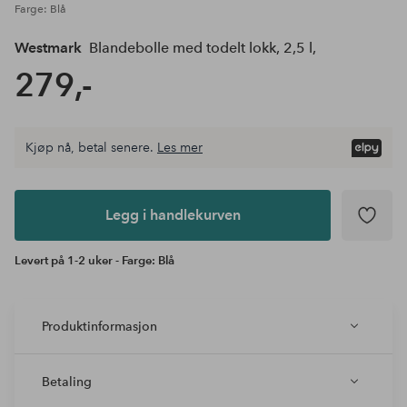
Farge: Blå
Westmark
Blandebolle med todelt lokk, 2,5 l,
279,-
Kjøp nå, betal senere.
Les mer
Legg i
andlekurven
Legg i handlekurven
Levert på 1-2 uker - Farge: Blå
Produktinformasjon
Betaling