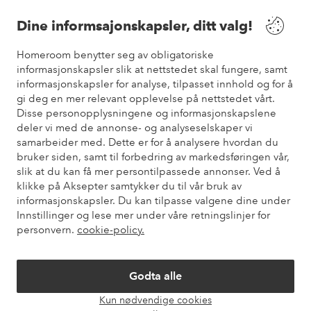
Våre tjenester
Dine informsajonskapsler, ditt valg!
Vilkår
Homeroom benytter seg av obligatoriske
informasjonskapsler slik at nettstedet skal fungere, samt
informasjonskapsler for analyse, tilpasset innhold og for å
Venner
gi deg en mer relevant opplevelse på nettstedet vårt.
Disse personopplysningene og informasjonskapslene
deler vi med de annonse- og analyseselskaper vi
samarbeider med. Dette er for å analysere hvordan du
Sikre betalinger
bruker siden, samt til forbedring av markedsføringen vår,
Vil du vite mer om
våre betalingsalternativer
?
slik at du kan få mer persontilpassede annonser. Ved å
elpy
klikke på Aksepter samtykker du til vår bruk av
informasjonskapsler. Du kan tilpasse valgene dine under
Innstillinger og lese mer under våre retningslinjer for
personvern.
cookie-policy.
Norge - Velg land
Godta alle
Instagram
Facebook
Pinterest
Youtube
Kun nødvendige cookies
Åpne