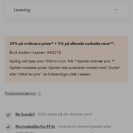
Levering
20% på ordinære priser* + 5% på allerede nedsatte varer**.
Bruk koden i kassen: 440210
Gyldig ved kjøp over 1500 kr t.o.m. 9/8. * Gjelder ordinær pris. **
Gjelder nedsatte priser. Gjelder ikke produkter merket med "Outlet"
eller "Alltid lav pris". Se fullstendige vilkår i kassen.
Produkterklæring
Ny kunde?
- 30% rabatt på din dyreste vare*
Normalpakke fra 49 kr
- Leveres til utleveringssted eller