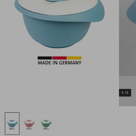
1
/
5