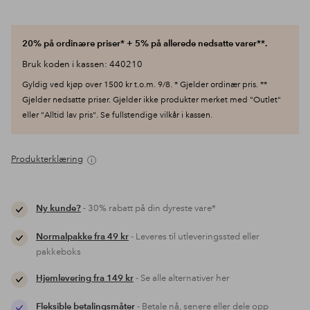
20% på ordinære priser* + 5% på allerede nedsatte varer**.
Bruk koden i kassen: 440210
Gyldig ved kjøp over 1500 kr t.o.m. 9/8. * Gjelder ordinær pris. **
Gjelder nedsatte priser. Gjelder ikke produkter merket med "Outlet"
eller "Alltid lav pris". Se fullstendige vilkår i kassen.
Produkterklæring
Ny kunde?
- 30% rabatt på din dyreste vare*
Normalpakke fra 49 kr
- Leveres til utleveringssted eller
pakkeboks
Hjemlevering fra 149 kr
- Se alle alternativer her
Fleksible betalingsmåter
- Betale nå, senere eller dele opp