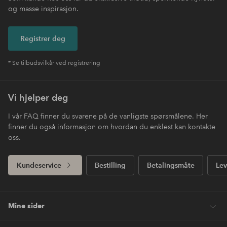
og masse inspirasjon.
Registrer deg
* Se tilbudsvilkår ved registrering
Vi hjelper deg
I vår FAQ finner du svarene på de vanligste spørsmålene. Her
finner du også informasjon om hvordan du enklest kan kontakte
oss.
Kundeservice
Bestilling
Betalingsmåte
Lev
Mine sider