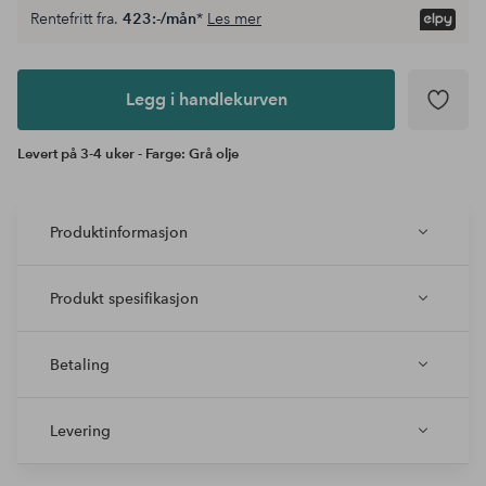
Rentefritt fra.
423:-/mån
*
Les mer
Legg i
andlekurven
Legg i handlekurven
Levert på 3-4 uker - Farge: Grå olje
Produktinformasjon
Produkt spesifikasjon
Betaling
Levering