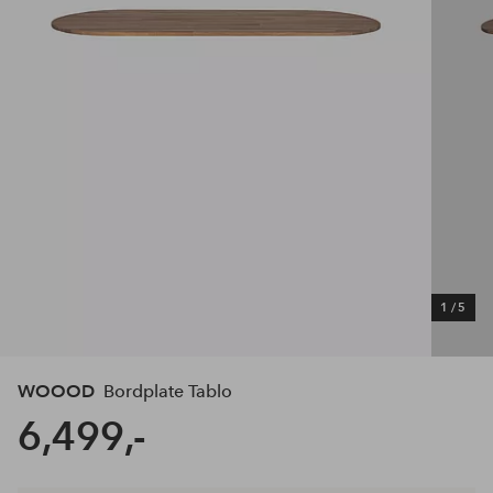
1
/
5
WOOOD
Bordplate Tablo
6,499,-