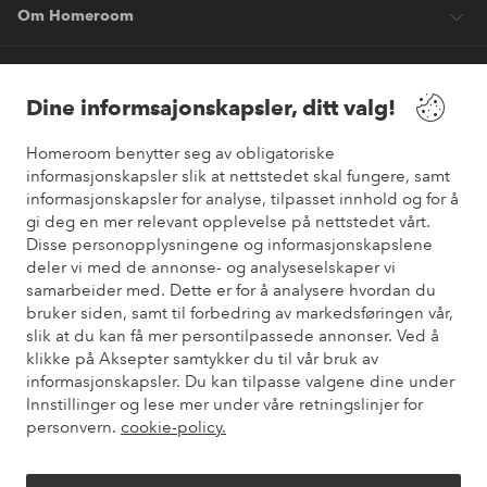
Om Homeroom
Våre tjenester
Dine informsajonskapsler, ditt valg!
Vilkår
Homeroom benytter seg av obligatoriske
informasjonskapsler slik at nettstedet skal fungere, samt
informasjonskapsler for analyse, tilpasset innhold og for å
Venner
gi deg en mer relevant opplevelse på nettstedet vårt.
Disse personopplysningene og informasjonskapslene
deler vi med de annonse- og analyseselskaper vi
samarbeider med. Dette er for å analysere hvordan du
Sikre betalinger
bruker siden, samt til forbedring av markedsføringen vår,
Vil du vite mer om
våre betalingsalternativer
?
slik at du kan få mer persontilpassede annonser. Ved å
elpy
klikke på Aksepter samtykker du til vår bruk av
informasjonskapsler. Du kan tilpasse valgene dine under
Innstillinger og lese mer under våre retningslinjer for
personvern.
cookie-policy.
Norge - Velg land