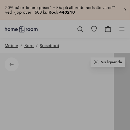
20% på ordinære priser* + 5% på allerede nedsatte varer**
ved kjøp over 1500 kr.
Kod: 440210
Homeroom
–
Gå
Gå
Pro
Alt
til
til
til
favorittmerkede
handlekur
Møbler
Bord
Spisebord
hjemmet
produkter
til
lav
pris
Vis lignende
Tilbake