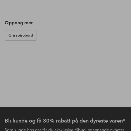
Oppdag mer
Grå spisebord
Bli kunde og få
30% rabatt på den dyreste varen
*
Som kunde hos oss får du eksklusive tilbud, spennende nyheter