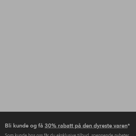
Bli kunde og få
30% rabatt på den dyreste varen
*
Som kunde hos oss får du eksklusive tilbud, spennende nyheter