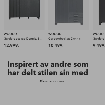
WOOOD
WOOOD
WOOO
Garderobeskap Dennis, 3-dørers
Garderobeskap Dennis
Gardero
12,999,-
10,499,-
9,499,
Inspirert av andre som
har delt stilen sin med
#homeroomno