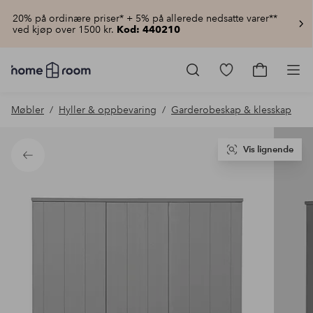
20% på ordinære priser* + 5% på allerede nedsatte varer**
ved kjøp over 1500 kr.
Kod: 440210
Homeroom
–
Gå
Gå
Pro
Alt
til
til
til
favorittmerkede
handlekur
Møbler
Hyller & oppbevaring
Garderobeskap & klesskap
hjemmet
produkter
til
lav
pris
Vis lignende
Tilbake