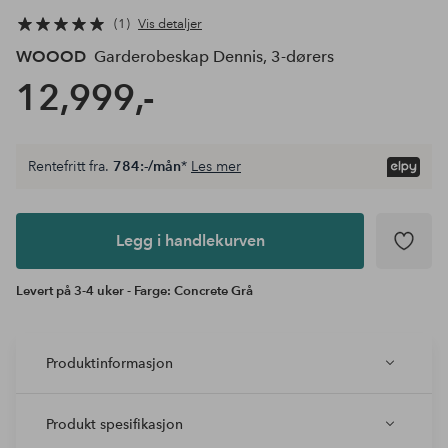
1
Vis detaljer
WOOOD
Garderobeskap Dennis, 3-dørers
12,999,-
Rentefritt fra.
784:-/mån
*
Les mer
Legg i
andlekurven
Legg i handlekurven
Levert på 3-4 uker - Farge: Concrete Grå
Produktinformasjon
Produkt spesifikasjon