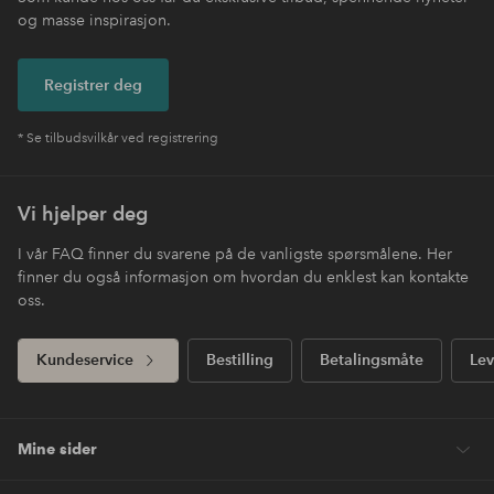
og masse inspirasjon.
Registrer deg
* Se tilbudsvilkår ved registrering
Vi hjelper deg
I vår FAQ finner du svarene på de vanligste spørsmålene. Her
finner du også informasjon om hvordan du enklest kan kontakte
oss.
Kundeservice
Bestilling
Betalingsmåte
Lev
Mine sider