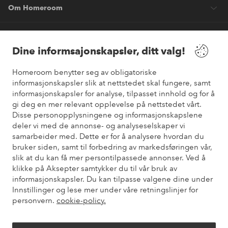
Om Homeroom
Våre tjenester
Dine informsajonskapsler, ditt valg!
Vilkår
Homeroom benytter seg av obligatoriske
informasjonskapsler slik at nettstedet skal fungere, samt
Venner
informasjonskapsler for analyse, tilpasset innhold og for å
gi deg en mer relevant opplevelse på nettstedet vårt.
Disse personopplysningene og informasjonskapslene
deler vi med de annonse- og analyseselskaper vi
samarbeider med. Dette er for å analysere hvordan du
Sikre betalinger
bruker siden, samt til forbedring av markedsføringen vår,
Vil du vite mer om
våre betalingsalternativer
?
slik at du kan få mer persontilpassede annonser. Ved å
elpy
klikke på Aksepter samtykker du til vår bruk av
informasjonskapsler. Du kan tilpasse valgene dine under
Innstillinger og lese mer under våre retningslinjer for
personvern.
cookie-policy.
Norge - Velg land