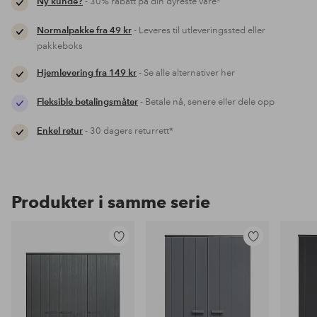
Ny kunde?
- 30% rabatt på din dyreste vare*
Normalpakke fra 49 kr
- Leveres til utleveringssted eller
pakkeboks
Hjemlevering fra 149 kr
- Se alle alternativer her
Fleksible betalingsmåter
- Betale nå, senere eller dele opp
Enkel retur
- 30 dagers returrett*
Produkter i samme serie
Legg
Legg
til
til
favoritter
favoritter