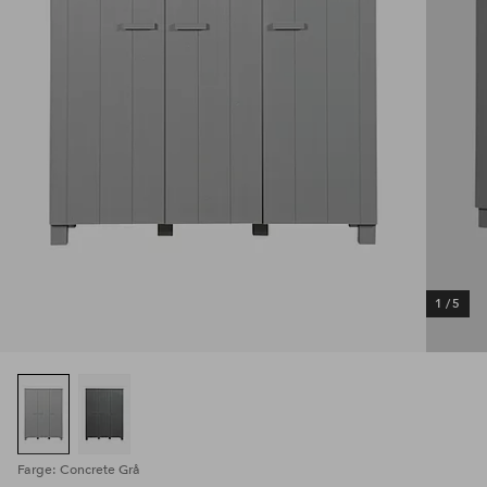
1
/
5
Farge: Concrete Grå