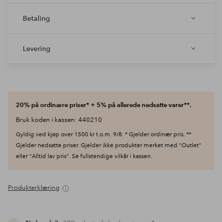
Betaling
Levering
20% på ordinære priser* + 5% på allerede nedsatte varer**.
Bruk koden i kassen: 440210
Gyldig ved kjøp over 1500 kr t.o.m. 9/8. * Gjelder ordinær pris. **
Gjelder nedsatte priser. Gjelder ikke produkter merket med "Outlet"
eller "Alltid lav pris". Se fullstendige vilkår i kassen.
Produkterklæring