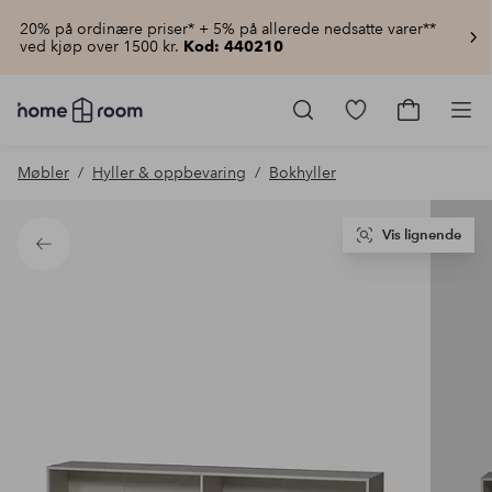
20% på ordinære priser* + 5% på allerede nedsatte varer**
ved kjøp over 1500 kr.
Kod: 440210
Homeroom
–
Gå
Gå
Pro
Alt
til
til
til
favorittmerkede
handlekur
Møbler
Hyller & oppbevaring
Bokhyller
hjemmet
produkter
til
lav
pris
Vis lignende
Tilbake