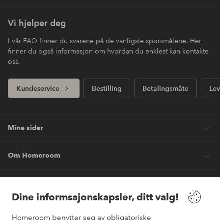
Vi hjelper deg
I vår FAQ finner du svarene på de vanligste spørsmålene. Her
finner du også informasjon om hvordan du enklest kan kontakte
oss.
Kundeservice
Bestilling
Betalingsmåte
Lev
Mine sider
Om Homeroom
Våre tjenester
Dine informsajonskapsler, ditt valg!
Vilkår
Homeroom benytter seg av obligatoriske