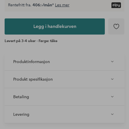
Rentefritt fra.
406:-/mån
*
Les mer
Legg i
andlekurven
Legg i handlekurven
Levert på 3-4 uker - Farge: tåke
Produktinformasjon
Produkt spesifikasjon
Betaling
Levering