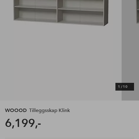
1
/
10
WOOOD
Tilleggsskap Klink
6,199,-