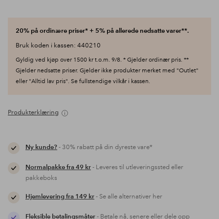
20% på ordinære priser* + 5% på allerede nedsatte varer**.
Bruk koden i kassen: 440210
Gyldig ved kjøp over 1500 kr t.o.m. 9/8. * Gjelder ordinær pris. **
Gjelder nedsatte priser. Gjelder ikke produkter merket med "Outlet"
eller "Alltid lav pris". Se fullstendige vilkår i kassen.
Produkterklæring
Ny kunde?
- 30% rabatt på din dyreste vare*
Normalpakke fra 49 kr
- Leveres til utleveringssted eller
pakkeboks
Hjemlevering fra 149 kr
- Se alle alternativer her
Fleksible betalingsmåter
- Betale nå, senere eller dele opp