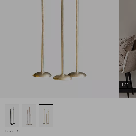
1
/
2
Farge: Gull