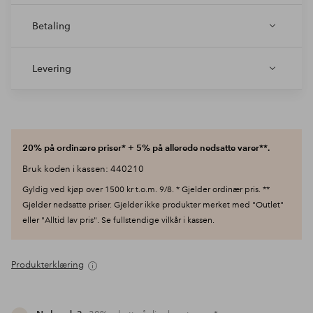
Betaling
Levering
20% på ordinære priser* + 5% på allerede nedsatte varer**.
Bruk koden i kassen: 440210
Gyldig ved kjøp over 1500 kr t.o.m. 9/8. * Gjelder ordinær pris. **
Gjelder nedsatte priser. Gjelder ikke produkter merket med "Outlet"
eller "Alltid lav pris". Se fullstendige vilkår i kassen.
Produkterklæring