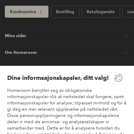
Kundeservice
Bestilling
Betalingsmåte
Lev
Mine sider
Om Homeroom
Våre tjenester
Dine informsajonskapsler, ditt valg!
Vilkår
Homeroom benytter seg av obligatoriske
informasjonskapsler slik at nettstedet skal fungere, samt
informasjonskapsler for analyse, tilpasset innhold og for å
Venner
gi deg en mer relevant opplevelse på nettstedet vårt.
Disse personopplysningene og informasjonskapslene
deler vi med de annonse- og analyseselskaper vi
samarbeider med. Dette er for å analysere hvordan du
Sikre betalinger