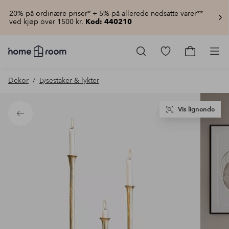
20% på ordinære priser* + 5% på allerede nedsatte varer**
ved kjøp over 1500 kr.
Kod: 440210
Homeroom
–
Gå
Gå
Pro
Alt
til
til
til
favorittmerkede
handlekur
Dekor
Lysestaker & lykter
hjemmet
produkter
til
lav
pris
Vis lignende
Tilbake