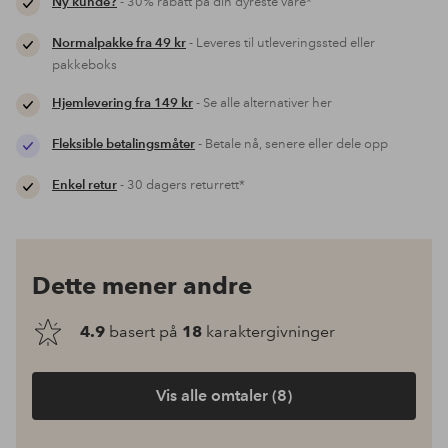
Ny kunde?
- 30% rabatt på din dyreste vare*
Normalpakke fra 49 kr
- Leveres til utleveringssted eller
pakkeboks
Hjemlevering fra 149 kr
- Se alle alternativer her
Fleksible betalingsmåter
- Betale nå, senere eller dele opp
Enkel retur
- 30 dagers returrett*
Dette mener andre
4.9
basert på
18
karaktergivninger
Vis alle omtaler (8)