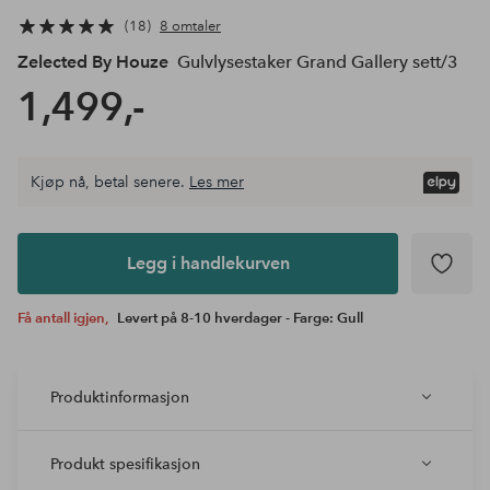
18
8 omtaler
Zelected By Houze
Gulvlysestaker Grand Gallery sett/3
1,499,-
Kjøp nå, betal senere.
Les mer
Legg i
andlekurven
Legg i handlekurven
Få antall igjen,
Levert på 8-10 hverdager - Farge: Gull
Produktinformasjon
Produkt spesifikasjon