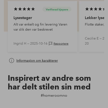
Verifierad kjøpere
Lysestager
Lekker lyses
Alt var enkelt og fin levering Varen
Flot
var slik den var beskrevet
Cecilie E —
202
Ingrid H —
2025-10-16
20
Rapportere
Informasjon om karakterer
Inspirert av andre som
har delt stilen sin med
#homeroomno