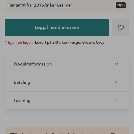
Rentefritt fra.
297:-/mån
*
Les mer
Legg i
andlekurven
Legg i handlekurven
1 igjen på lager,
Levert på 2-3 uker - Farge: Brown, Grey
Produktinformasjon
Betaling
Levering