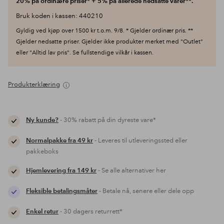
20% på ordinære priser* + 5% på allerede nedsatte varer**.
Bruk koden i kassen: 440210
Gyldig ved kjøp over 1500 kr t.o.m. 9/8. * Gjelder ordinær pris. **
Gjelder nedsatte priser. Gjelder ikke produkter merket med "Outlet"
eller "Alltid lav pris". Se fullstendige vilkår i kassen.
Produkterklæring
Ny kunde?
- 30% rabatt på din dyreste vare*
Normalpakke fra 49 kr
- Leveres til utleveringssted eller
pakkeboks
Hjemlevering fra 149 kr
- Se alle alternativer her
Fleksible betalingsmåter
- Betale nå, senere eller dele opp
Enkel retur
- 30 dagers returrett*