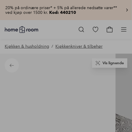
20% på ordinære priser* + 5% på allerede nedsatte varer**
ved kjøp over 1500 kr.
Kod: 440210
Homeroom
–
Gå
Gå
Pro
Alt
til
til
til
favorittmerkede
handlekur
Kjøkken & husholdning
Kjøkkenkniver & tilbehør
hjemmet
produkter
til
lav
pris
Vis lignende
Tilbake