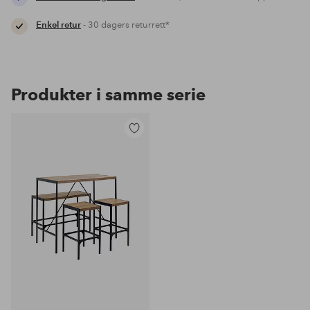
Enkel retur
- 30 dagers returrett*
Produkter i samme serie
Legg
til
favoritter