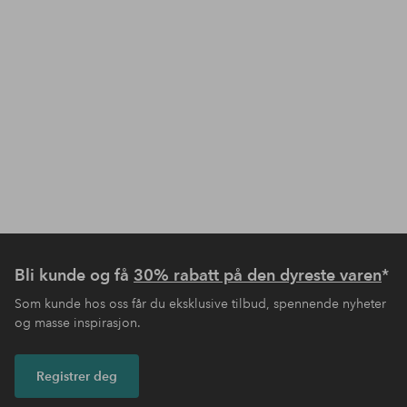
Bli kunde og få
30% rabatt på den dyreste varen
*
Som kunde hos oss får du eksklusive tilbud, spennende nyheter
og masse inspirasjon.
Registrer deg