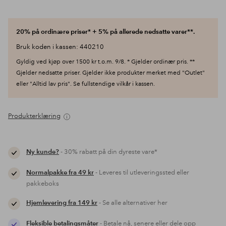
20% på ordinære priser* + 5% på allerede nedsatte varer**.
Bruk koden i kassen: 440210
Gyldig ved kjøp over 1500 kr t.o.m. 9/8. * Gjelder ordinær pris. **
Gjelder nedsatte priser. Gjelder ikke produkter merket med "Outlet"
eller "Alltid lav pris". Se fullstendige vilkår i kassen.
Produkterklæring
Ny kunde?
- 30% rabatt på din dyreste vare*
Normalpakke fra 49 kr
- Leveres til utleveringssted eller
pakkeboks
Hjemlevering fra 149 kr
- Se alle alternativer her
Fleksible betalingsmåter
- Betale nå, senere eller dele opp