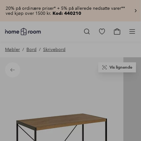
20% på ordinære priser* + 5% på allerede nedsatte varer**
ved kjøp over 1500 kr.
Kod: 440210
Homeroom
–
Gå
Gå
Pro
Alt
til
til
til
favorittmerkede
handlekur
Møbler
Bord
Skrivebord
hjemmet
produkter
til
lav
pris
Vis lignende
Tilbake