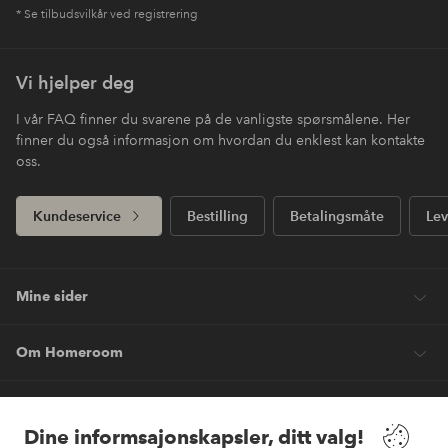
* Se tilbudsvilkår ved registrering
Vi hjelper deg
I vår FAQ finner du svarene på de vanligste spørsmålene. Her
finner du også informasjon om hvordan du enklest kan kontakte
oss.
Kundeservice
Bestilling
Betalingsmåte
Lev
Mine sider
Om Homeroom
Våre tjenester
Dine informsajonskapsler, ditt valg!