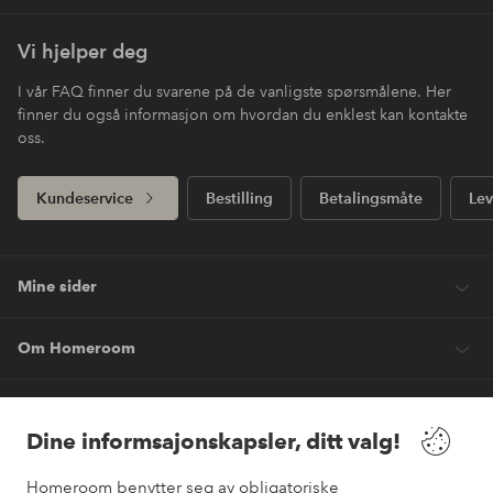
Vi hjelper deg
I vår FAQ finner du svarene på de vanligste spørsmålene. Her
finner du også informasjon om hvordan du enklest kan kontakte
oss.
Kundeservice
Bestilling
Betalingsmåte
Lev
Mine sider
Om Homeroom
Våre tjenester
Dine informsajonskapsler, ditt valg!
Vilkår
Homeroom benytter seg av obligatoriske