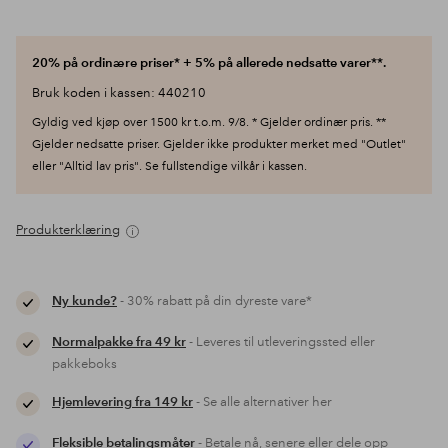
20% på ordinære priser* + 5% på allerede nedsatte varer**.
Bruk koden i kassen: 440210
Gyldig ved kjøp over 1500 kr t.o.m. 9/8. * Gjelder ordinær pris. **
Gjelder nedsatte priser. Gjelder ikke produkter merket med "Outlet"
eller "Alltid lav pris". Se fullstendige vilkår i kassen.
Produkterklæring
Ny kunde?
- 30% rabatt på din dyreste vare*
Normalpakke fra 49 kr
- Leveres til utleveringssted eller
pakkeboks
Hjemlevering fra 149 kr
- Se alle alternativer her
Fleksible betalingsmåter
- Betale nå, senere eller dele opp