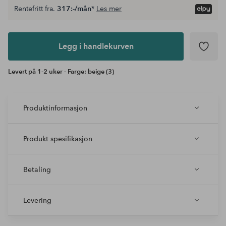
Rentefritt fra.
317:-/mån
*
Les mer
Legg i
andlekurven
Legg i handlekurven
Levert på 1-2 uker - Farge: beige (3)
Produktinformasjon
Produkt spesifikasjon
Betaling
Levering