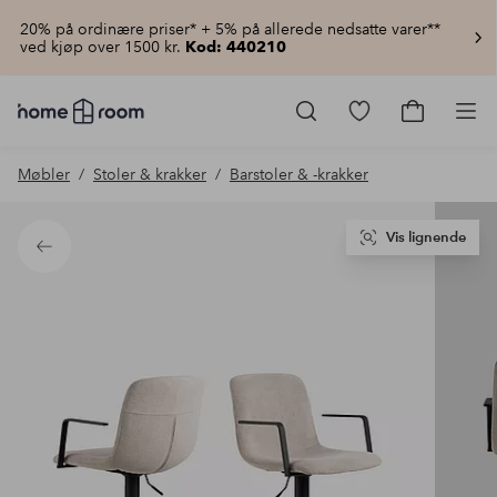
20% på ordinære priser* + 5% på allerede nedsatte varer**
ved kjøp over 1500 kr.
Kod: 440210
Homeroom
–
Gå
Gå
Pro
Alt
til
til
til
favorittmerkede
handlekur
Møbler
Stoler & krakker
Barstoler & -krakker
hjemmet
produkter
til
lav
pris
Vis lignende
Tilbake