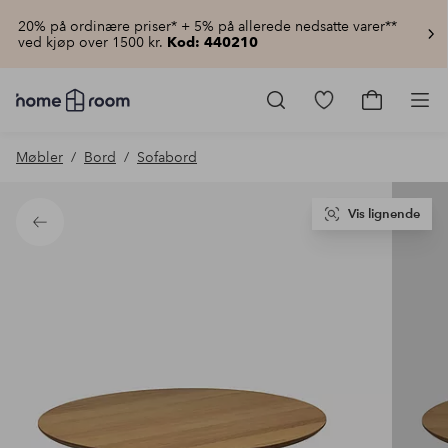
20% på ordinære priser* + 5% på allerede nedsatte varer**
ved kjøp over 1500 kr.
Kod: 440210
Homeroom
–
Gå
Gå
Pro
Alt
til
til
til
favorittmerkede
handlekur
Møbler
Bord
Sofabord
hjemmet
produkter
til
lav
pris
Vis lignende
Tilbake