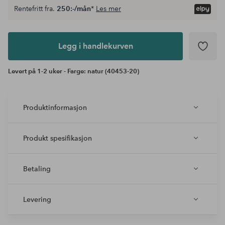
Rentefritt fra.
250:-/mån
*
Les mer
Legg i
andlekurven
Legg i handlekurven
Levert på 1-2 uker - Farge: natur (40453-20)
Produktinformasjon
Produkt spesifikasjon
Betaling
Levering