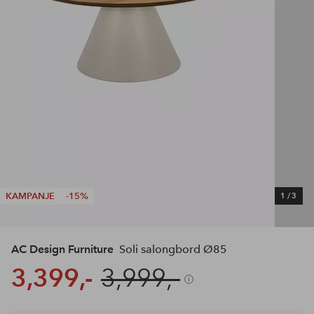
KAMPANJE
-15%
1
/
3
AC Design Furniture
Soli salongbord Ø85
3,399,-
3,999,-