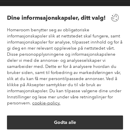
Våre tjenester
Dine informsajonskapsler, ditt valg!
Vilkår
Homeroom benytter seg av obligatoriske
informasjonskapsler slik at nettstedet skal fungere, samt
Venner
informasjonskapsler for analyse, tilpasset innhold og for å
gi deg en mer relevant opplevelse på nettstedet vårt.
Disse personopplysningene og informasjonskapslene
deler vi med de annonse- og analyseselskaper vi
samarbeider med. Dette er for å analysere hvordan du
Sikre betalinger
bruker siden, samt til forbedring av markedsføringen vår,
Vil du vite mer om
våre betalingsalternativer
?
slik at du kan få mer persontilpassede annonser. Ved å
elpy
klikke på Aksepter samtykker du til vår bruk av
informasjonskapsler. Du kan tilpasse valgene dine under
Innstillinger og lese mer under våre retningslinjer for
personvern.
cookie-policy.
Norge - Velg land
Godta alle
Instagram
Facebook
Pinterest
Youtube