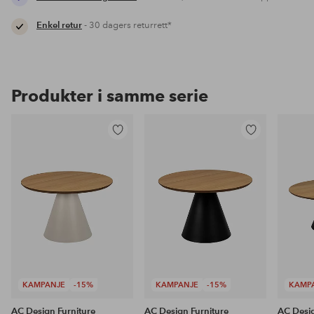
Enkel retur
- 30 dagers returrett*
Produkter i samme serie
Legg
Legg
til
til
favoritter
favoritter
KAMPANJE
-15%
KAMPANJE
-15%
KAMP
AC Design Furniture
AC Design Furniture
AC Desig