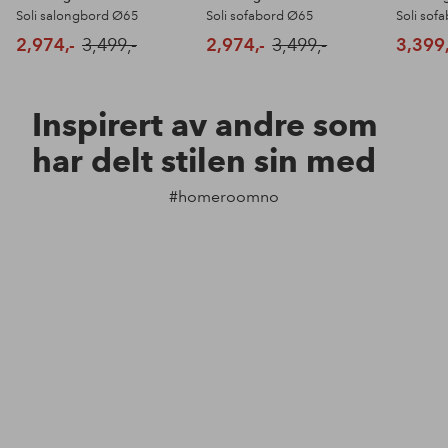
Soli salongbord Ø65
Soli sofabord Ø65
Soli sof
2,974,-
3,499,-
2,974,-
3,499,-
3,399,
Inspirert av andre som
har delt stilen sin med
#homeroomno