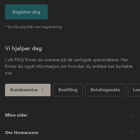
Registrer deg
* Se tilbudsvilkår ved registrering
Vi hjelper deg
I vår FAQ finner du svarene på de vanligste spørsmålene. Her
finner du også informasjon om hvordan du enklest kan kontakte
oss.
Kundeservice
Bestilling
Betalingsmåte
Lev
Mine sider
Om Homeroom