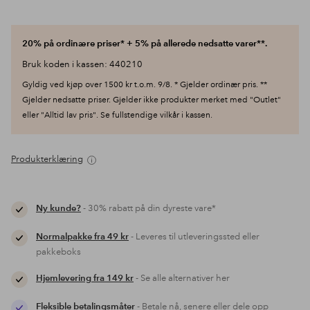
20% på ordinære priser* + 5% på allerede nedsatte varer**.
Bruk koden i kassen: 440210
Gyldig ved kjøp over 1500 kr t.o.m. 9/8. * Gjelder ordinær pris. **
Gjelder nedsatte priser. Gjelder ikke produkter merket med "Outlet"
eller "Alltid lav pris". Se fullstendige vilkår i kassen.
Produkterklæring
Ny kunde?
- 30% rabatt på din dyreste vare*
Normalpakke fra 49 kr
- Leveres til utleveringssted eller
pakkeboks
Hjemlevering fra 149 kr
- Se alle alternativer her
Fleksible betalingsmåter
- Betale nå, senere eller dele opp