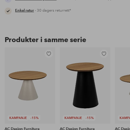
Enkel retur
- 30 dagers returrett*
Produkter i samme serie
Legg
Legg
til
til
favoritter
favoritter
KAMPANJE
-15%
KAMPANJE
-15%
KAMP
AC Design Furniture
AC Design Furniture
AC Desig