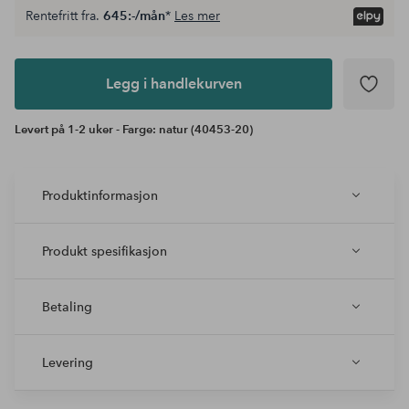
Rentefritt fra.
645:-/mån
*
Les mer
Legg i
andlekurven
Legg i handlekurven
Levert på 1-2 uker - Farge: natur (40453-20)
Produktinformasjon
Produkt spesifikasjon
Betaling
Levering