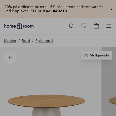
20% på ordinære priser* + 5% på allerede nedsatte varer**
ved kjøp over 1500 kr.
Kod: 440210
Homeroom
–
Gå
Gå
Pro
Alt
til
til
til
favorittmerkede
handlekur
Møbler
Bord
Spisebord
hjemmet
produkter
til
lav
pris
Vis lignende
Tilbake