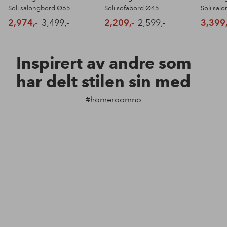
Soli salongbord Ø65
Soli sofabord Ø45
Soli sa
2,974,-
3,499,-
2,209,-
2,599,-
3,399,
Inspirert av andre som
har delt stilen sin med
#homeroomno