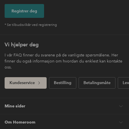
Registrer deg
* Se tilbudsvilkår ved registrering
Vi hjelper deg
I vår FAQ finner du svarene på de vanligste spørsmålene. Her
finner du også informasjon om hvordan du enklest kan kontakte
oss.
Kundeservice
Bestilling
Betalingsmåte
Lev
Mine sider
Om Homeroom