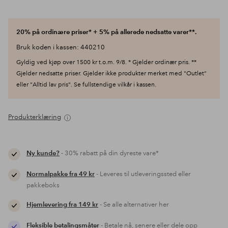
20% på ordinære priser* + 5% på allerede nedsatte varer**.
Bruk koden i kassen: 440210
Gyldig ved kjøp over 1500 kr t.o.m. 9/8. * Gjelder ordinær pris. **
Gjelder nedsatte priser. Gjelder ikke produkter merket med "Outlet"
eller "Alltid lav pris". Se fullstendige vilkår i kassen.
Produkterklæring
Ny kunde?
- 30% rabatt på din dyreste vare*
Normalpakke fra 49 kr
- Leveres til utleveringssted eller
pakkeboks
Hjemlevering fra 149 kr
- Se alle alternativer her
Fleksible betalingsmåter
- Betale nå, senere eller dele opp