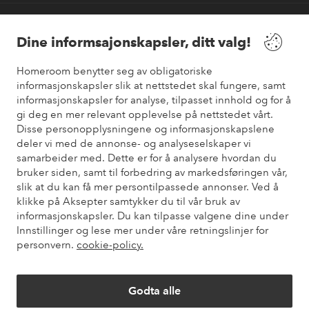
Våre tjenester
Dine informsajonskapsler, ditt valg!
Vilkår
Homeroom benytter seg av obligatoriske
informasjonskapsler slik at nettstedet skal fungere, samt
Venner
informasjonskapsler for analyse, tilpasset innhold og for å
gi deg en mer relevant opplevelse på nettstedet vårt.
Disse personopplysningene og informasjonskapslene
deler vi med de annonse- og analyseselskaper vi
samarbeider med. Dette er for å analysere hvordan du
Sikre betalinger
bruker siden, samt til forbedring av markedsføringen vår,
Vil du vite mer om
våre betalingsalternativer
?
slik at du kan få mer persontilpassede annonser. Ved å
elpy
klikke på Aksepter samtykker du til vår bruk av
informasjonskapsler. Du kan tilpasse valgene dine under
Innstillinger og lese mer under våre retningslinjer for
personvern.
cookie-policy.
Norge - Velg land
Godta alle
Instagram
Facebook
Pinterest
Youtube