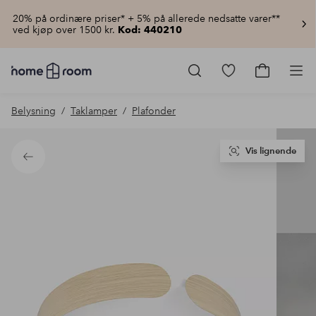
20% på ordinære priser* + 5% på allerede nedsatte varer**
ved kjøp over 1500 kr.
Kod: 440210
Homeroom
–
Gå
Gå
Pro
Alt
til
til
til
favorittmerkede
handlekur
Belysning
Taklamper
Plafonder
hjemmet
produkter
til
lav
pris
Vis lignende
Tilbake