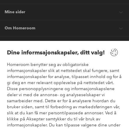
Mine sider
Om Homeroom
Våre tjenester
Dine informsajonskapsler, ditt valg!
Vilkår
Homeroom benytter seg av obligatoriske
informasjonskapsler slik at nettstedet skal fungere, samt
informasjonskapsler for analyse, tilpasset innhold og for å
Venner
gi deg en mer relevant opplevelse på nettstedet vårt.
Disse personopplysningene og informasjonskapslene
deler vi med de annonse- og analyseselskaper vi
samarbeider med. Dette er for å analysere hvordan du
Sikre betalinger
bruker siden, samt til forbedring av markedsføringen vår,
Vil du vite mer om
våre betalingsalternativer
?
slik at du kan få mer persontilpassede annonser. Ved å
elpy
klikke på Aksepter samtykker du til vår bruk av
informasjonskapsler. Du kan tilpasse valgene dine under