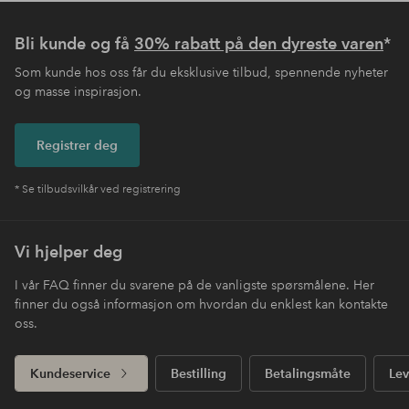
Bli kunde og få
30% rabatt på den dyreste varen
*
Som kunde hos oss får du eksklusive tilbud, spennende nyheter
og masse inspirasjon.
Registrer deg
* Se tilbudsvilkår ved registrering
Vi hjelper deg
I vår FAQ finner du svarene på de vanligste spørsmålene. Her
finner du også informasjon om hvordan du enklest kan kontakte
oss.
Kundeservice
Bestilling
Betalingsmåte
Lev