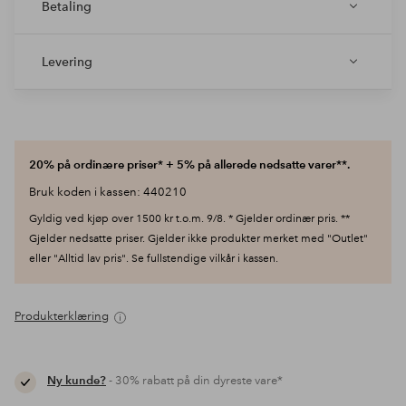
Betaling
Levering
20% på ordinære priser* + 5% på allerede nedsatte varer**.
Bruk koden i kassen: 440210
Gyldig ved kjøp over 1500 kr t.o.m. 9/8. * Gjelder ordinær pris. **
Gjelder nedsatte priser. Gjelder ikke produkter merket med "Outlet"
eller "Alltid lav pris". Se fullstendige vilkår i kassen.
Produkterklæring
Ny kunde?
- 30% rabatt på din dyreste vare*