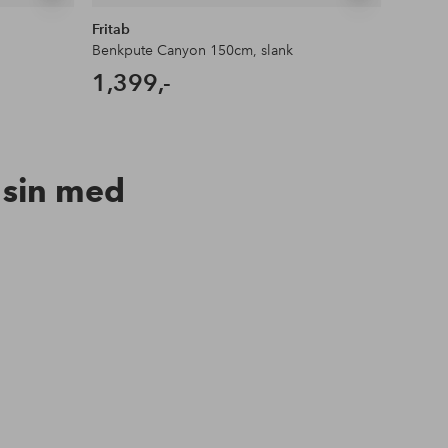
lignende
lignende
Fritab
Fritab
Benkpute Canyon 150cm, slank
Sittepu
1,399,-
499,
n sin med