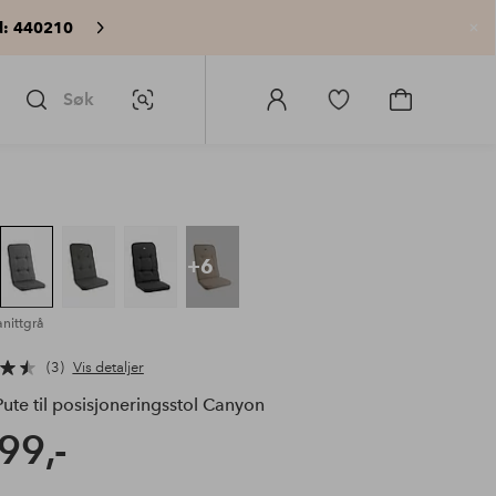
: 440210
Lu
Søk
Bildesøk
Logg
Gå
Gå
på
til
til
Homeroom
favorittmerkede
handlekurv
produkter
+6
anittgrå
3
Vis detaljer
ute til posisjoneringsstol Canyon
99,-