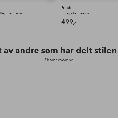
lignende
Fritab
ittepute Canyon
Sittepute Canyon
499,-
t av andre som har delt stile
#homeroomno