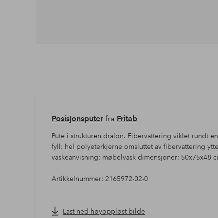
Posisjonsputer
fra
Fritab
Pute i strukturen dralon. Fibervattering viklet rundt 
fyll: hel polyeterkjerne omsluttet av fibervattering yt
vaskeanvisning: møbelvask dimensjoner: 50x75x48 cm 
Artikkelnummer: 2165972-02-0
Last ned høyoppløst bilde