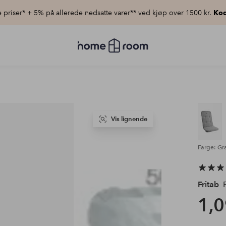
priser* + 5% på allerede nedsatte varer** ved kjøp over 1500 kr.
Kod
Homeroom
–
Alt
til
hjemmet
til
lav
pris
Vis lignende
Farge: Gr
Fritab
P
1,0