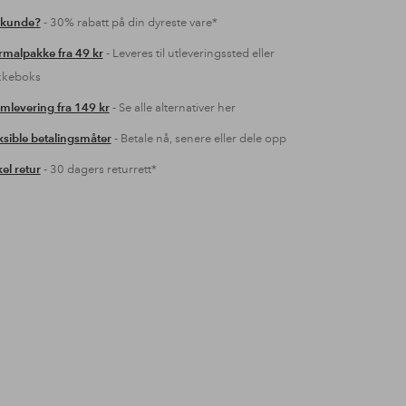
 kunde?
- 30% rabatt på din dyreste vare*
malpakke fra 49 kr
- Leveres til utleveringssted eller
kkeboks
mlevering fra 149 kr
- Se alle alternativer her
ksible betalingsmåter
- Betale nå, senere eller dele opp
el retur
- 30 dagers returrett*