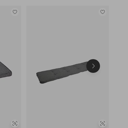
Legg
Legg
til
til
favoritter
favoritter
Neste
produkt
Vis
Vis