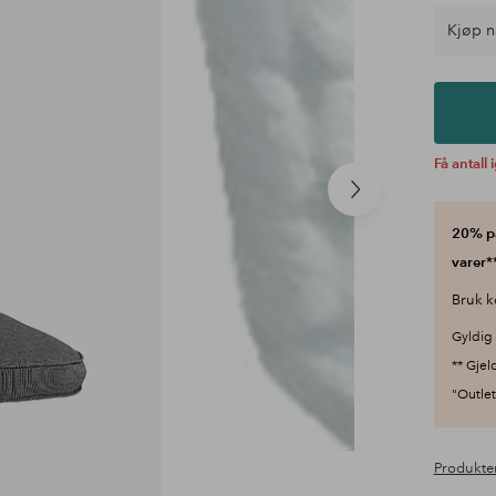
Kjøp n
Få antall 
Neste
produkt
20% på
varer**
Bruk k
Gyldig 
** Gjel
"Outlet"
Produkte