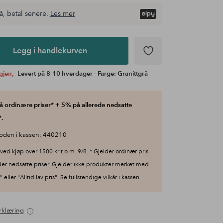
å, betal senere.
Les mer
Legg i handlekurven
igjen,
Levert på 8-10 hverdager - Farge: Granittgrå
 ordinære priser* + 5% på allerede nedsatte
.
oden i kassen: 440210
ved kjøp over 1500 kr t.o.m. 9/8. * Gjelder ordinær pris.
der nedsatte priser. Gjelder ikke produkter merket med
 eller "Alltid lav pris". Se fullstendige vilkår i kassen.
rklæring