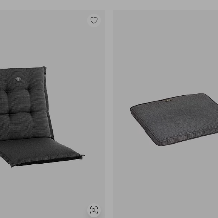
Legg
til
favoritter
Vis