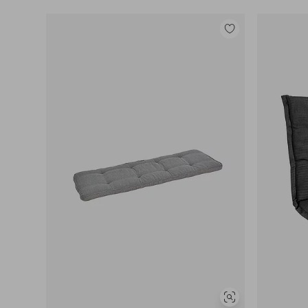
Legg
til
favoritter
Vis