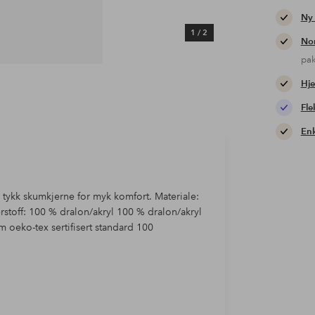
Ny
1
/
2
Nor
pa
Hje
Fle
Enk
en tykk skumkjerne for myk komfort. Materiale:
terstoff: 100 % dralon/akryl 100 % dralon/akryl
oeko-tex sertifisert standard 100