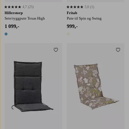
4,7
(25)
5,0
(1)
4,7 basert på 25 karaktergivninger
5,0 basert på 1 karaktergivninger
Hillerstorp
Fritab
Sete/ryggpute Texas High
Pute til Spin og Swing
1 099,-
999,-
1 farge
1 farge
Legg til favoritter
Legg t