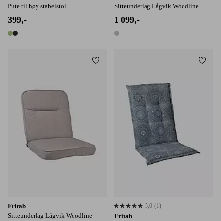
Pute til høy stabelstol
Sitteunderlag Lågvik Woodline
399,-
1 099,-
2 farger
1 farge
Legg til favoritter
Legg t
Fritab
5,0
(1)
5,0 basert på 1 karaktergivninger
Sitteunderlag Lågvik Woodline
Fritab