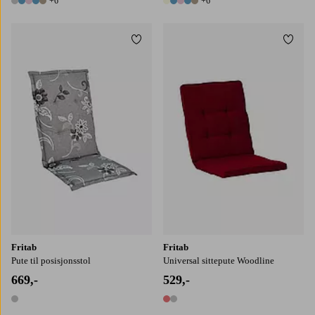
+6
+6
11 farger
11 farger
Legg til favoritter
Legg t
Fritab
Fritab
Pute til posisjonsstol
Universal sittepute Woodline
669,-
529,-
1 farge
2 farger