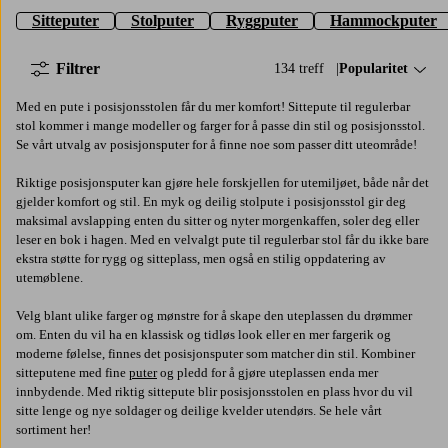
Sitteputer
Stolputer
Ryggputer
Hammockputer
Filtrer
134 treff
Sorter på:
Popularitet
Med en pute i posisjonsstolen får du mer komfort! Sittepute til regulerbar
stol kommer i mange modeller og farger for å passe din stil og posisjonsstol.
Se vårt utvalg av posisjonsputer for å finne noe som passer ditt uteområde!
Riktige posisjonsputer kan gjøre hele forskjellen for utemiljøet, både når det
gjelder komfort og stil. En myk og deilig stolpute i posisjonsstol gir deg
maksimal avslapping enten du sitter og nyter morgenkaffen, soler deg eller
leser en bok i hagen. Med en velvalgt pute til regulerbar stol får du ikke bare
ekstra støtte for rygg og sitteplass, men også en stilig oppdatering av
utemøblene.
Velg blant ulike farger og mønstre for å skape den uteplassen du drømmer
om. Enten du vil ha en klassisk og tidløs look eller en mer fargerik og
moderne følelse, finnes det posisjonsputer som matcher din stil. Kombiner
sitteputene med fine
puter
og pledd for å gjøre uteplassen enda mer
innbydende. Med riktig sittepute blir posisjonsstolen en plass hvor du vil
sitte lenge og nye soldager og deilige kvelder utendørs. Se hele vårt
sortiment her!