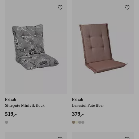
Legg til favoritter
Legg t
Fritab
Fritab
Sittepute Minivik flock
Lenestol Pute fiber
519,-
379,-
1 farge
4 farger