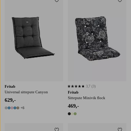
Legg til favoritter
Legg t
Fritab
3,7
(3)
3,7 basert på 3 karaktergivninger
Universal sittepute Canyon
Fritab
Sittepute Minivik flock
629,-
469,-
+6
11 farger
3 farger