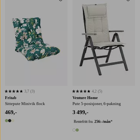
Legg til favoritter
Legg t
3,7
(3)
4,2
(5)
3,7 basert på 3 karaktergivninger
4,2 basert på 5 karaktergivninger
Fritab
Venture Home
Sittepute Minivik flock
Pute 5-posisjoner, 6-pakning
469,-
3 499,-
Rentefritt fra.
256:-/mån
*
3 farger
2 farger