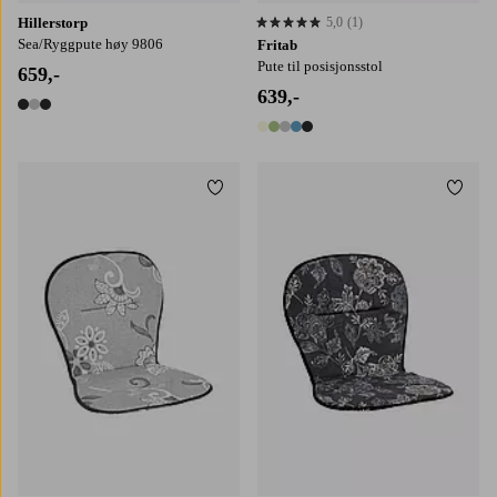
Hillerstorp
5,0
(1)
5,0 basert på 1 karaktergivninger
Sea/Ryggpute høy 9806
Fritab
Pute til posisjonsstol
659,-
639,-
3 farger
5 farger
Legg til favoritter
Legg t