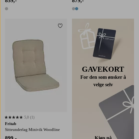
859,-
879,-
1 farge
2 farger
Legg til favoritter
GAVEKORT
For den som ønsker å
velge selv
5,0
(1)
5,0 basert på 1 karaktergivninger
Fritab
Sitteunderlag Minivik Woodline
899,-
Kjøp nå