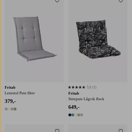
Legg til favoritter
Legg t
Fritab
5,0
(1)
5,0 basert på 1 karaktergivninger
Lenestol Pute fiber
Fritab
Sittepute Lågvik flock
379,-
649,-
4 farger
5 farger