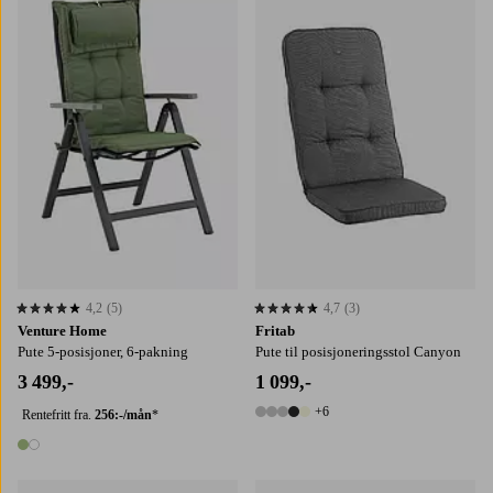
4,2
(5)
4,7
(3)
4,2 basert på 5 karaktergivninger
4,7 basert på 3 karaktergivninger
Venture Home
Fritab
Pute 5-posisjoner, 6-pakning
Pute til posisjoneringsstol Canyon
3 499,-
1 099,-
+6
Rentefritt fra.
256:-/mån
*
11 farger
2 farger