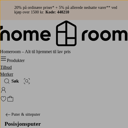
20% på ordinære priser* + 5% på allerede nedsatte varer** ved
kjøp over 1500 kr.
Kode: 440210
Homeroom – Alt til hjemmet til lav pris
Produkter
Tilbud
Merker
Søk
Bildesøk
Logg på Homeroom
Gå til favorittmerkede produkter
Gå til handlekurven
Puter & sitteputer
Posisjonsputer