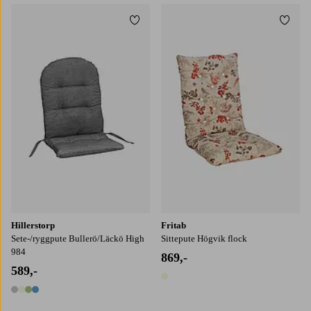
Legg til favoritter
Legg t
Hillerstorp
Fritab
Sete-/ryggpute Bullerö/Läckö High
Sittepute Högvik flock
984
869,-
589,-
1 farge
4 farger