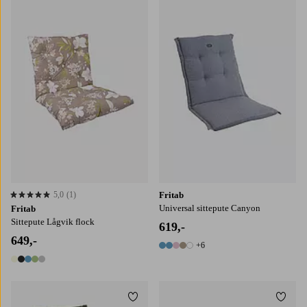
5,0
(1)
Fritab
5,0 basert på 1 karaktergivninger
Universal sittepute Canyon
Fritab
Sittepute Lågvik flock
619,-
649,-
+6
11 farger
5 farger
Legg til favoritter
Legg t