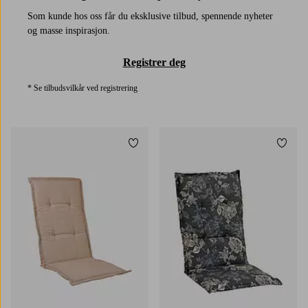
Som kunde hos oss får du eksklusive tilbud, spennende nyheter
og masse inspirasjon.
Registrer deg
* Se tilbudsvilkår ved registrering
Legg til favoritter
Legg t