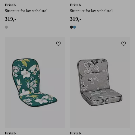
Fritab
Fritab
Sittepute for lav stabelstol
Sittepute for lav stabelstol
319,-
319,-
1 farge
2 farger
Legg til favoritter
Legg t
Fritab
Fritab