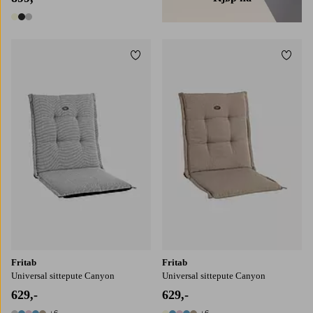
3 farger
Legg til favoritter
Legg t
Fritab
Fritab
Universal sittepute Canyon
Universal sittepute Canyon
629,-
629,-