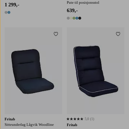
Pute til posisjonsstol
1 299,-
639,-
2 farger
5 farger
Legg til favoritter
Legg t
Fritab
5,0
(1)
5,0 basert på 1 karaktergivninger
Sitteunderlag Lågvik Woodline
Fritab