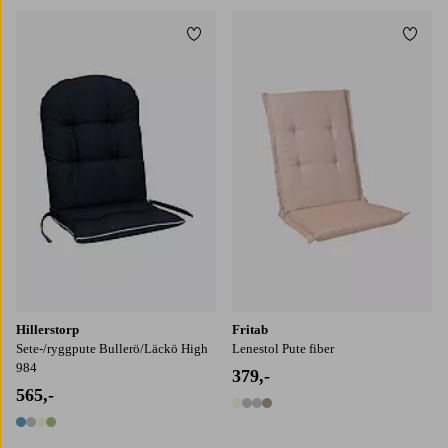
Legg til favoritter
Legg t
Hillerstorp
Fritab
Sete-/ryggpute Bullerö/Läckö High
Lenestol Pute fiber
984
379,-
565,-
4 farger
4 farger