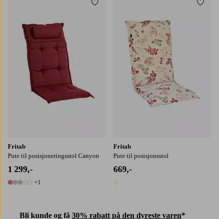
Legg til favoritter
Legg t
Fritab
Fritab
Pute til posisjoneringsstol Canyon
Pute til posisjonsstol
1 299,-
669,-
+1
6 farger
1 farge
Bli kunde og få
30% rabatt på den dyreste varen
*