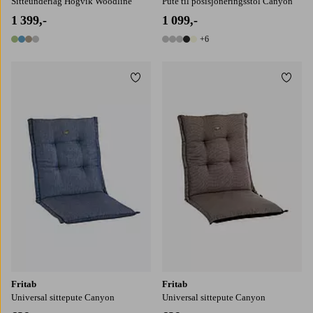
Sitteunderlag Högvik Woodline
Pute til posisjoneringsstol Canyon
1 399,-
1 099,-
+6
4 farger
11 farger
Legg til favoritter
Legg t
Fritab
Fritab
Universal sittepute Canyon
Universal sittepute Canyon