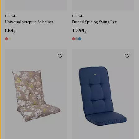
Fritab
Fritab
Universal sittepute Selection
Pute til Spin og Swing Lyx
869,-
1 399,-
2 farger
3 farger
Legg til favoritter
Legg t