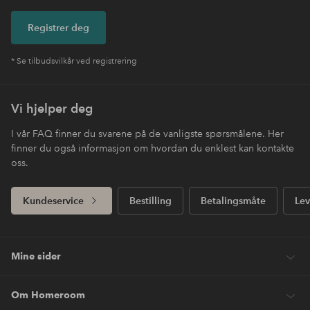
Registrer deg
* Se tilbudsvilkår ved registrering
Vi hjelper deg
I vår FAQ finner du svarene på de vanligste spørsmålene. Her
finner du også informasjon om hvordan du enklest kan kontakte
oss.
Kundeservice
Bestilling
Betalingsmåte
Lev
Mine sider
Om Homeroom