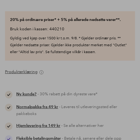
20% på ordinære priser* + 5% på allerede nedsatte varer**.
Bruk koden i kassen: 440210
Gyldig ved kjøp over 1500 kr t.o.m. 9/8. * Gjelder ordinær pris. **
Gjelder nedsatte priser. Gjelder ikke produkter merket med "Outlet"
eller "Alltid lav pris". Se fullstendige vilkår i kassen.
Produkterklæring
Ny kunde?
- 30% rabatt på din dyreste vare*
Normalpakke fra 49 kr
- Leveres til utleveringssted eller
pakkeboks
Hjemlevering fra 149 kr
- Se alle alternativer her
Fleksible betalingsmåter
- Betale nå, senere eller dele opp