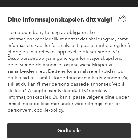
Våre tjenester
Dine informsajonskapsler, ditt valg!
Vilkår
Homeroom benytter seg av obligatoriske
informasjonskapsler slik at nettstedet skal fungere, samt
informasjonskapsler for analyse, tilpasset innhold og for å
Venner
gi deg en mer relevant opplevelse på nettstedet vårt.
Disse personopplysningene og informasjonskapslene
deler vi med de annonse- og analyseselskaper vi
samarbeider med. Dette er for å analysere hvordan du
Sikre betalinger
bruker siden, samt til forbedring av markedsføringen vår,
Vil du vite mer om
våre betalingsalternativer
?
slik at du kan få mer persontilpassede annonser. Ved å
elpy
klikke på Aksepter samtykker du til vår bruk av
informasjonskapsler. Du kan tilpasse valgene dine under
Innstillinger og lese mer under våre retningslinjer for
personvern.
cookie-policy.
Norge - Velg land
Godta alle
Instagram
Facebook
Pinterest
Youtube