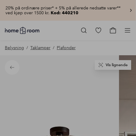
20% på ordinære priser* + 5% på allerede nedsatte varer**
ved kjøp over 1500 kr.
Kod: 440210
Homeroom
–
Gå
Gå
Pro
Alt
til
til
til
favorittmerkede
handlekur
Belysning
Taklamper
Plafonder
hjemmet
produkter
til
lav
pris
Vis lignende
Tilbake