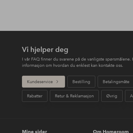
Vi hjelper deg
I vår FAQ finner du svarene på de vanligste spørsmålene. 
informasjon om hvordan du enklest kan kontakte oss.
Kundeservice
Bestilling
Betalingsmåte
Rabatter
Retur & Reklamasjon
Øvrig
A
Mine sider
Om Homeroom