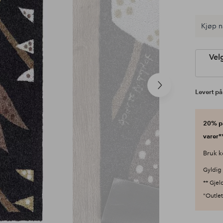
Kjøp n
Vel
Neste
Levert på
produkt
20% på
varer**
Bruk k
Gyldig 
** Gjel
"Outlet"