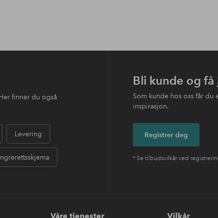
Bli kunde og få
Som kunde hos oss får du 
Her finner du også
inspirasjon.
Levering
Registrer deg
ngrerettsskjema
* Se tilbudsvilkår ved registreri
Våre tjenester
Vilkår