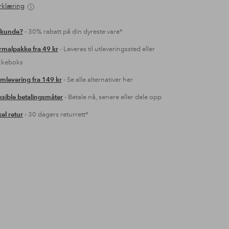
rklæring
 kunde?
- 30% rabatt på din dyreste vare*
malpakke fra 49 kr
- Leveres til utleveringssted eller
kkeboks
mlevering fra 149 kr
- Se alle alternativer her
ksible betalingsmåter
- Betale nå, senere eller dele opp
el retur
- 30 dagers returrett*