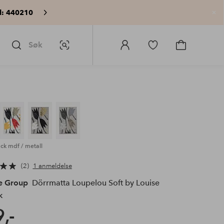
: 440210
Lu
Søk
Bildesøk
Logg
Gå
Gå
på
til
til
Homeroom
favorittmerkede
handlekurv
produkter
ack mdf / metall
2
1 anmeldelse
e Group
Dörrmatta Loupelou Soft by Louise
k
,-