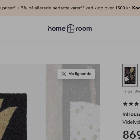
priser* + 5% på allerede nedsatte varer** ved kjøp over 1500 kr.
Kod
Homeroom
–
Alt
til
hjemmet
til
lav
pris
Vis lignende
Farge: Bl
InHous
Videlyc
869