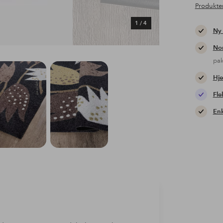
Produkte
1
/
4
Ny
Nor
pa
Hje
Fle
Enk