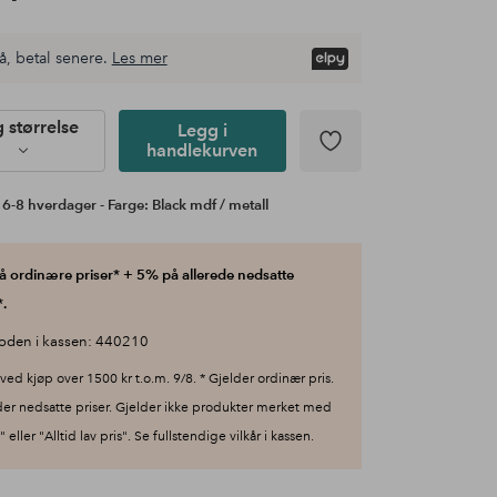
å, betal senere.
Les mer
g størrelse
Legg i
handlekurven
 6-8 hverdager - Farge: Black mdf / metall
 ordinære priser* + 5% på allerede nedsatte
.
oden i kassen: 440210
ved kjøp over 1500 kr t.o.m. 9/8. * Gjelder ordinær pris.
der nedsatte priser. Gjelder ikke produkter merket med
 eller "Alltid lav pris". Se fullstendige vilkår i kassen.