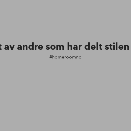
t av andre som har delt stile
#homeroomno