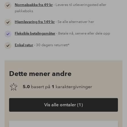
Normalpakke fra 49 kr
- Leveres til utleveringssted eller
pakkeboks
Hjemlevering fra 149 kr
- Se alle alternativer her
Fleksible betalingsmåter
- Betale nå, senere eller dele opp
Enkel retur
- 30 dagers returrett*
Dette mener andre
5.0
basert på
1
karaktergivninger
Vis alle omtaler (1)