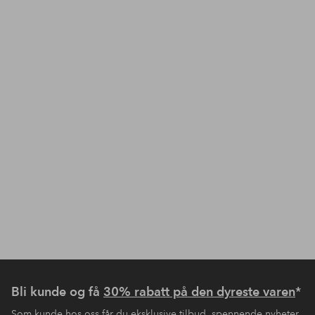
Bli kunde og få
30% rabatt på den dyreste varen
*
Som kunde hos oss får du eksklusive tilbud, spennende nyheter