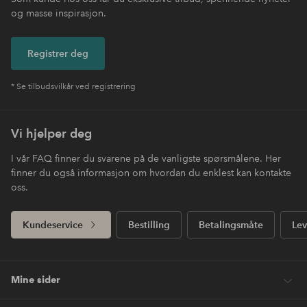
og masse inspirasjon.
Registrer deg
* Se tilbudsvilkår ved registrering
Vi hjelper deg
I vår FAQ finner du svarene på de vanligste spørsmålene. Her
finner du også informasjon om hvordan du enklest kan kontakte
oss.
Kundeservice
Bestilling
Betalingsmåte
Lev
Mine sider