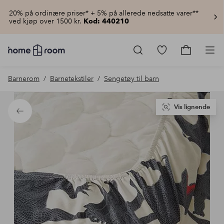
20% på ordinære priser* + 5% på allerede nedsatte varer**
ved kjøp over 1500 kr.
Kod: 440210
Homeroom
–
Gå
Gå
Pro
Alt
til
til
til
favorittmerkede
handlekur
Barnerom
Barnetekstiler
Sengetøy til barn
hjemmet
produkter
til
lav
pris
Vis lignende
Tilbake