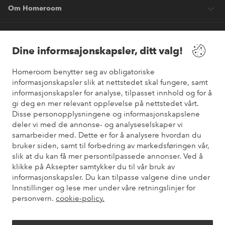
Om Homeroom
Våre tjenester
Dine informsajonskapsler, ditt valg!
Vilkår
Homeroom benytter seg av obligatoriske
informasjonskapsler slik at nettstedet skal fungere, samt
informasjonskapsler for analyse, tilpasset innhold og for å
Venner
gi deg en mer relevant opplevelse på nettstedet vårt.
Disse personopplysningene og informasjonskapslene
deler vi med de annonse- og analyseselskaper vi
samarbeider med. Dette er for å analysere hvordan du
Sikre betalinger
bruker siden, samt til forbedring av markedsføringen vår,
Vil du vite mer om
våre betalingsalternativer
?
slik at du kan få mer persontilpassede annonser. Ved å
elpy
klikke på Aksepter samtykker du til vår bruk av
informasjonskapsler. Du kan tilpasse valgene dine under
Innstillinger og lese mer under våre retningslinjer for
personvern.
cookie-policy.
Norge - Velg land