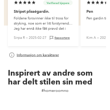
Verifierad kjøpere
Stripet plisségardin.
Pen
Foldene forsvinner ikke til tross for
Pen gardin til 
stryking, noe som er litt forstyrrende.
Jeg har ennå ikke fått prøvd det i
vinduet for å se hvor mye det
Sirpa R —
2025-02-27
Kim A —
2024-
Rapportere
påvirker utseendet.
Informasjon om karakterer
Inspirert av andre som
har delt stilen sin med
#homeroomno