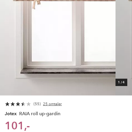
1
/
4
55
25 omtaler
Jotex
RAIA roll up-gardin
101,-