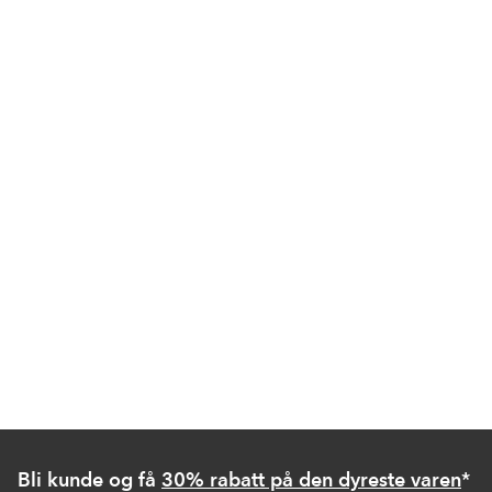
Bli kunde og få
30% rabatt på den dyreste varen
*