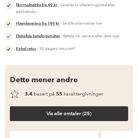
Normalpakke fra 49 kr
- Leveres til utleveringssted eller
pakkeboks
Hjemlevering fra 149 kr
- Se alle alternativer her
Fleksible betalingsmåter
- Betale nå, senere eller dele opp
Enkel retur
- 30 dagers returrett*
Dette mener andre
3.4
basert på
55
karaktergivninger
Vis alle omtaler (25)