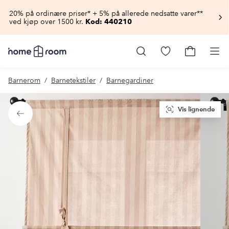
20% på ordinære priser* + 5% på allerede nedsatte varer**
ved kjøp over 1500 kr.
Kod: 440210
Homeroom
–
Gå
Gå
Pro
Alt
til
til
til
favorittmerkede
handlekur
Barnerom
Barnetekstiler
Barnegardiner
hjemmet
produkter
til
lav
pris
Vis lignende
Tilbake