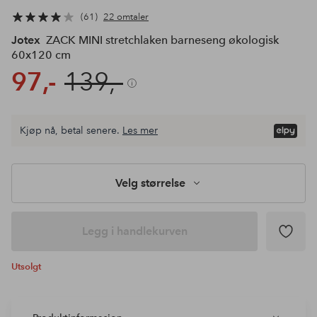
61
22 omtaler
Jotex
ZACK MINI stretchlaken barneseng økologisk
60x120 cm
97,-
139,-
Kjøp nå, betal senere.
Les mer
Velg størrelse
Legg i handlekurven
Utsolgt