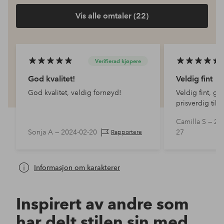
Vis alle omtaler (22)
Verifierad kjøpere
God kvalitet!
Veldig fint
God kvalitet, veldig fornøyd!
Veldig fint, go
prisverdig til 
Fornøyd.
Camilla S —
20
Sonja A —
2024-02-20
27
Rapportere
Informasjon om karakterer
Inspirert av andre som
har delt stilen sin med