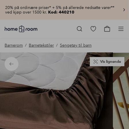
20% på ordinære priser* + 5% på allerede nedsatte varer**
ved kjøp over 1500 kr.
Kod: 440210
Homeroom
–
Gå
Gå
Pro
Alt
til
til
til
favorittmerkede
handlekur
Barnerom
Barnetekstiler
Sengetøy til barn
hjemmet
produkter
til
lav
pris
Vis lignende
Tilbake