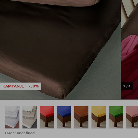
KAMPANJE
-30%
1
/
3
Farge: undefined