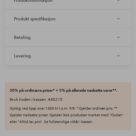
Produktinformasjon
Produkt spesifikasjon
Betaling
Levering
20% på ordinære priser* + 5% på allerede nedsatte varer**.
Bruk koden i kassen: 440210
Gyldig ved kjøp over 1500 kr t.o.m. 9/8. * Gjelder ordinær pris. **
Gjelder nedsatte priser. Gjelder ikke produkter merket med "Outlet"
eller "Alltid lav pris". Se fullstendige vilkår i kassen.