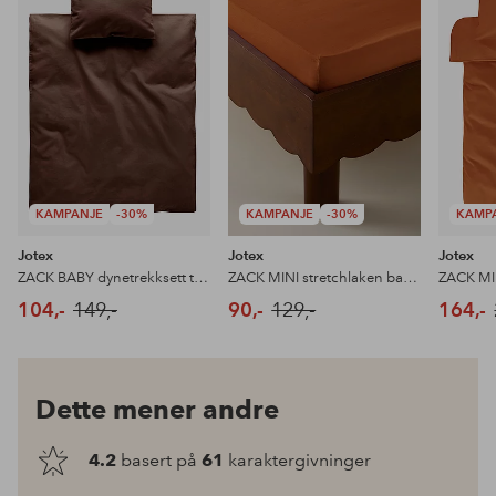
til
til
favoritter
favoritter
KAMPANJE
-30%
KAMPANJE
-30%
KAMP
Jotex
Jotex
Jotex
ZACK BABY dynetrekksett tralle/vugge økologisk
ZACK MINI stretchlaken barneseng økologisk 60x120 cm
104,-
149,-
90,-
129,-
164,-
Dette mener andre
4.2
basert på
61
karaktergivninger