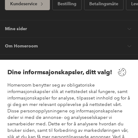
Kundeservice
Bestilling
Betalingsmåte
Lev
Mine sider
Om Homeroom
Våre tjenester
Dine informsajonskapsler, ditt valg!
Vilkår
Homeroom benytter seg av obligatoriske
informasjonskapsler slik at nettstedet skal fungere, samt
Venner
informasjonskapsler for analyse, tilpasset innhold og for å
gi deg en mer relevant opplevelse på nettstedet vårt.
Disse personopplysningene og informasjonskapslene
deler vi med de annonse- og analyseselskaper vi
samarbeider med. Dette er for å analysere hvordan du
Sikre betalinger
bruker siden, samt til forbedring av markedsføringen vår,
Vil du vite mer om
våre betalingsalternativer
?
slik at du kan få mer persontilpassede annonser. Ved å