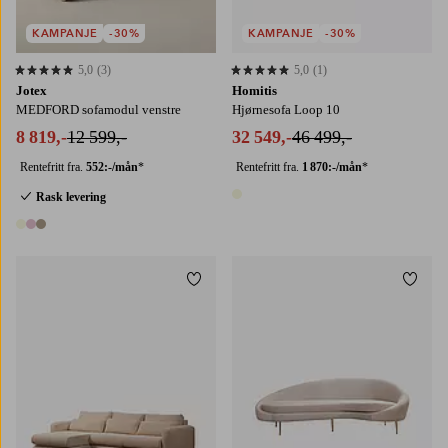
KAMPANJE
-30%
KAMPANJE
-30%
5,0
(3)
5,0
(1)
5,0 basert på 3 karaktergivninger
5,0 basert på 1 karaktergivninger
Jotex
Homitis
MEDFORD sofamodul venstre
Hjørnesofa Loop 10
8 819,-
12 599,-
32 549,-
46 499,-
Rentefritt fra.
552:-/mån
*
Rentefritt fra.
1 870:-/mån
*
Rask levering
1 farge
3 farger
Legg til favoritter
Legg t