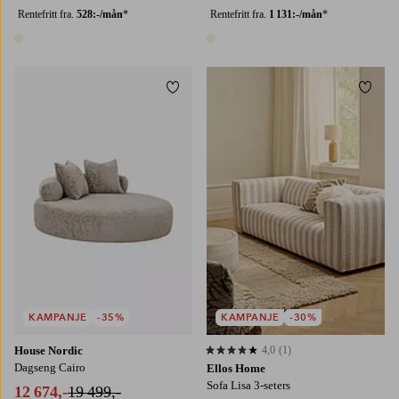
Rentefritt fra.
528:-/mån
*
Rentefritt fra.
1 131:-/mån
*
1 farge
1 farge
Legg til favoritter
Legg t
KAMPANJE
-35%
KAMPANJE
-30%
House Nordic
4,0
(1)
4,0 basert på 1 karaktergivninger
Dagseng Cairo
Ellos Home
Sofa Lisa 3-seters
12 674,-
19 499,-