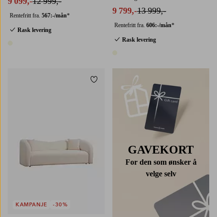
9 099,-
12 999,-
9 799,-
13 999,-
Rentefritt fra.
567:-/mån
*
Rentefritt fra.
606:-/mån
*
Rask levering
Rask levering
1 farge
1 farge
Legg til favoritter
GAVEKORT
For den som ønsker å
velge selv
KAMPANJE
-30%