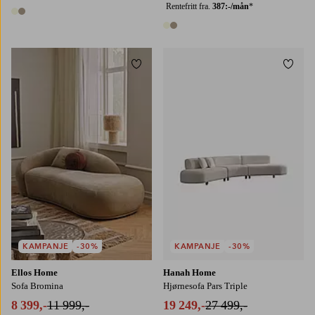
Rentefritt fra.
387:-/mån
*
2 farger
2 farger
Legg til favoritter
Legg t
KAMPANJE
-30%
KAMPANJE
-30%
Ellos Home
Hanah Home
Sofa Bromina
Hjørnesofa Pars Triple
8 399,-
11 999,-
19 249,-
27 499,-