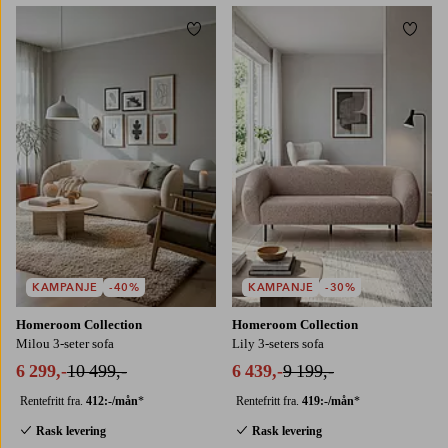
Legg til favoritter
Legg t
KAMPANJE
-40%
KAMPANJE
-30%
Homeroom Collection
Homeroom Collection
Milou 3-seter sofa
Lily 3-seters sofa
6 299,-
10 499,-
6 439,-
9 199,-
Rentefritt fra.
412:-/mån
*
Rentefritt fra.
419:-/mån
*
Rask levering
Rask levering