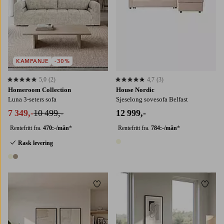
KAMPANJE
-30%
5,0
(2)
4,7
(3)
5,0 basert på 2 karaktergivninger
4,7 basert på 3 karaktergivninger
Homeroom Collection
House Nordic
Luna 3-seters sofa
Sjeselong sovesofa Belfast
7 349,-
10 499,-
12 999,-
Rentefritt fra.
470:-/mån
*
Rentefritt fra.
784:-/mån
*
Rask levering
1 farge
2 farger
Legg til favoritter
Legg t