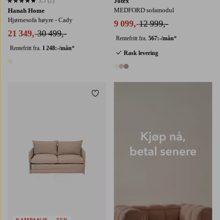
3,5
(2)
Jotex
3,5 basert på 2 karaktergivninger
MEDFORD sofamodul
Hanah Home
Hjørnesofa høyre - Cady
9 099,-
12 999,-
21 349,-
30 499,-
Rentefritt fra.
567:-/mån
*
Rentefritt fra.
1 248:-/mån
*
Rask levering
1 farge
3 farger
Legg til favoritter