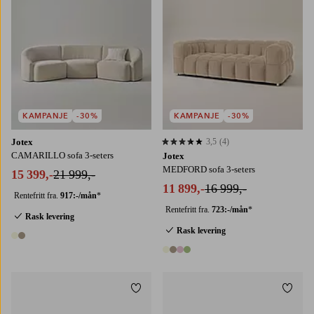
KAMPANJE
-30%
KAMPANJE
-30%
Jotex
3,5
(4)
3,5 basert på 4 karaktergivninger
CAMARILLO sofa 3-seters
Jotex
MEDFORD sofa 3-seters
15 399,-
21 999,-
11 899,-
16 999,-
Rentefritt fra.
917:-/mån
*
Rentefritt fra.
723:-/mån
*
Rask levering
Rask levering
2 farger
4 farger
Legg til favoritter
Legg t