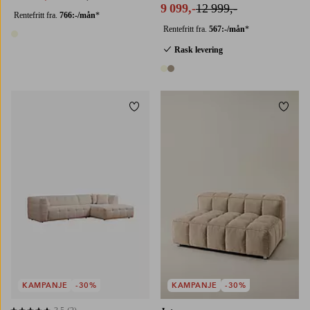
9 099,-
12 999,-
Rentefritt fra.
766:-/mån
*
Rentefritt fra.
567:-/mån
*
1 farge
Rask levering
2 farger
Legg til favoritter
Legg t
KAMPANJE
-30%
KAMPANJE
-30%