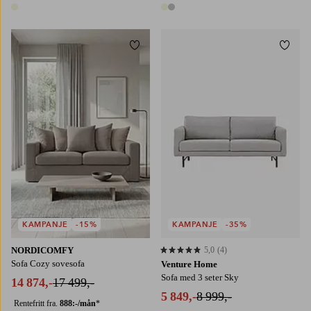
1 farge
2 farger
Legg til favoritter
Legg t
KAMPANJE
-15%
KAMPANJE
-35%
NORDICOMFY
5,0
(4)
5,0 basert på 4 karaktergivninger
Sofa Cozy sovesofa
Venture Home
Sofa med 3 seter Sky
14 874,-
17 499,-
5 849,-
8 999,-
Rentefritt fra.
888:-/mån
*