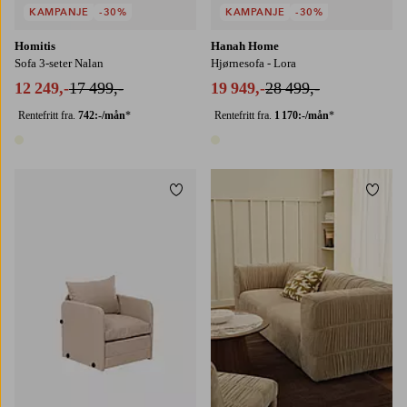
KAMPANJE
-30%
KAMPANJE
-30%
Homitis
Hanah Home
Sofa 3-seter Nalan
Hjørnesofa - Lora
12 249,-
17 499,-
19 949,-
28 499,-
Rentefritt fra.
742:-/mån
*
Rentefritt fra.
1 170:-/mån
*
1 farge
1 farge
Legg til favoritter
Legg t