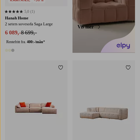
KAMPANJE
-30%
5,0
(1)
5,0 basert på 1 karaktergivninger
Hanah Home
2 seters sovesofa Saga Large
Vis mer
6 089,-
8 699,-
Rentefritt fra.
400:-/mån
*
3 farger
Legg til favoritter
Legg t