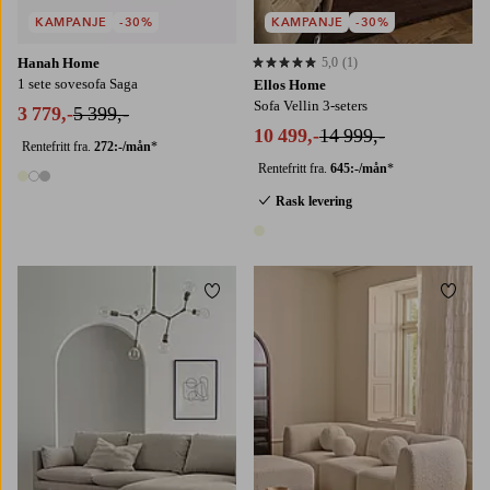
KAMPANJE
-30%
KAMPANJE
-30%
Hanah Home
5,0
(1)
5,0 basert på 1 karaktergivninger
1 sete sovesofa Saga
Ellos Home
Sofa Vellin 3-seters
3 779,-
5 399,-
10 499,-
14 999,-
Rentefritt fra.
272:-/mån
*
Rentefritt fra.
645:-/mån
*
3 farger
Rask levering
1 farge
Legg til favoritter
Legg t