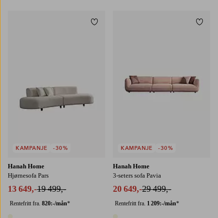
Legg til favoritter
Legg t
KAMPANJE
-30%
KAMPANJE
-30%
Hanah Home
Hanah Home
Hjørnesofa Pars
3-seters sofa Pavia
13 649,-
19 499,-
20 649,-
29 499,-
Rentefritt fra.
820:-/mån
*
Rentefritt fra.
1 209:-/mån
*