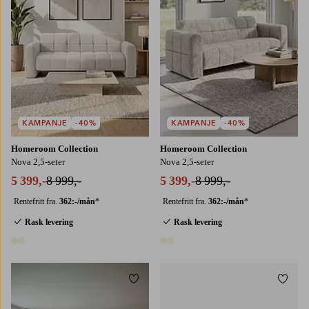
KAMPANJE
-40%
KAMPANJE
-40%
Homeroom Collection
Homeroom Collection
Nova 2,5-seter
Nova 2,5-seter
5 399,-
8 999,-
5 399,-
8 999,-
Rentefritt fra.
362:-/mån
*
Rentefritt fra.
362:-/mån
*
Rask levering
Rask levering
2 farger
2 farger
Legg til favoritter
Legg t