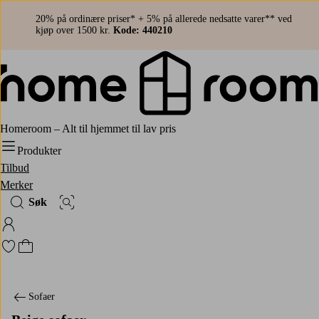
20% på ordinære priser* + 5% på allerede nedsatte varer** ved
kjøp over 1500 kr.
Kode: 440210
Homeroom – Alt til hjemmet til lav pris
Produkter
Tilbud
Merker
Søk
Bildesøk
Logg på Homeroom
Gå til favorittmerkede produkter
Gå til handlekurven
Sofaer