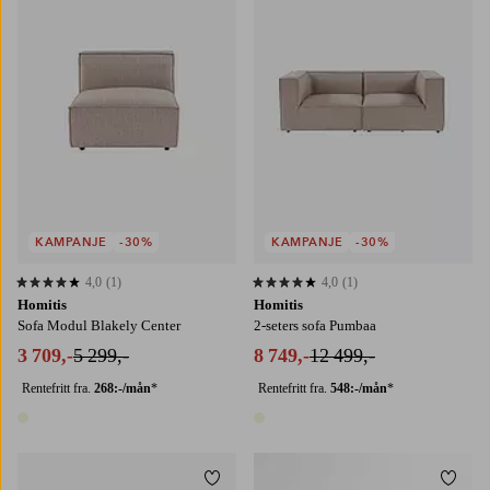
KAMPANJE
-30%
KAMPANJE
-30%
4,0
(1)
4,0
(1)
4,0 basert på 1 karaktergivninger
4,0 basert på 1 karaktergivninger
Homitis
Homitis
Sofa Modul Blakely Center
2-seters sofa Pumbaa
3 709,-
5 299,-
8 749,-
12 499,-
Rentefritt fra.
268:-/mån
*
Rentefritt fra.
548:-/mån
*
1 farge
1 farge
Legg til favoritter
Legg t