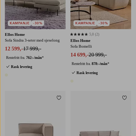
KAMPANJE
-30%
KAMPANJE
-30%
Ellos Home
5,0
(2)
5,0 basert på 2 karaktergivninger
Sofa Sindra 3-seter med sjeselong
Ellos Home
Sofa Bomelli
12 599,-
17 999,-
14 699,-
20 999,-
Rentefritt fra.
762:-/mån
*
Rentefritt fra.
878:-/mån
*
Rask levering
Rask levering
1 farge
1 farge
Legg til favoritter
Legg t