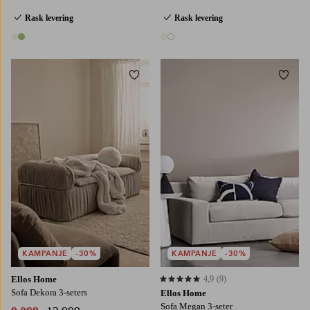
Rask levering
Rask levering
2 farger
2 farger
Legg til favoritter
Legg t
KAMPANJE
-30%
KAMPANJE
-30%
Ellos Home
4,9
(9)
4,9 basert på 9 karaktergivninger
Sofa Dekora 3-seters
Ellos Home
Sofa Megan 3-seter