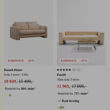
KAMPANJE
-30%
KAMPANJE
-30%
Hanah Home
4,0
(1)
4,0 basert på 1 karaktergivninger
Sofa 2-seter - Lilly
Pastill
Alan sofa 3-seter
10 849,-
15 499,-
11 969,-
17 099,-
Rentefritt fra.
664:-/mån
*
Rentefritt fra.
727:-/mån
*
3 farger
Rask levering
3 farger