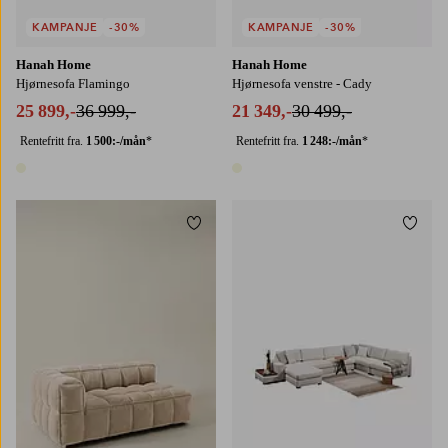
KAMPANJE
-30%
KAMPANJE
-30%
Hanah Home
Hanah Home
Hjørnesofa Flamingo
Hjørnesofa venstre - Cady
25 899,-
36 999,-
21 349,-
30 499,-
Rentefritt fra.
1 500:-/mån
*
Rentefritt fra.
1 248:-/mån
*
1 farge
1 farge
Legg til favoritter
Legg t