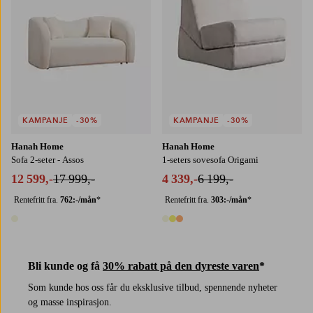
KAMPANJE
-30%
KAMPANJE
-30%
Hanah Home
Hanah Home
Sofa 2-seter - Assos
1-seters sovesofa Origami
12 599,-
17 999,-
4 339,-
6 199,-
Rentefritt fra.
762:-/mån
*
Rentefritt fra.
303:-/mån
*
1 farge
3 farger
Bli kunde og få
30% rabatt på den dyreste varen
*
Som kunde hos oss får du eksklusive tilbud, spennende nyheter
og masse inspirasjon.