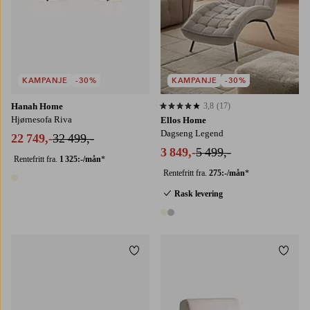
KAMPANJE
-30%
KAMPANJE
-30%
Hanah Home
3,8
(17)
3,8 basert på 17 karaktergivninger
Hjørnesofa Riva
Ellos Home
Dagseng Legend
22 749,-
32 499,-
3 849,-
5 499,-
Rentefritt fra.
1 325:-/mån
*
Rentefritt fra.
275:-/mån
*
1 farge
Rask levering
2 farger
Legg til favoritter
Legg t