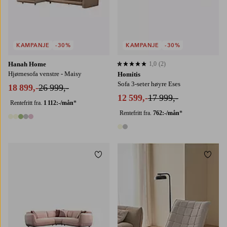
KAMPANJE
-30%
KAMPANJE
-30%
Hanah Home
1,0
(2)
1,0 basert på 2 karaktergivninger
Hjørnesofa venstre - Maisy
Homitis
Sofa 3-seter høyre Eses
18 899,-
26 999,-
12 599,-
17 999,-
Rentefritt fra.
1 112:-/mån
*
Rentefritt fra.
762:-/mån
*
5 farger
2 farger
Legg til favoritter
Legg t