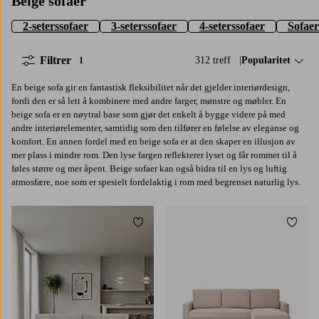
Beige sofaer
2-seterssofaer
3-seterssofaer
4-seterssofaer
Sofaer
Filtrer
312 treff
Sorter på:
Popularitet
1
En beige sofa gir en fantastisk fleksibilitet når det gjelder interiørdesign,
fordi den er så lett å kombinere med andre farger, mønstre og møbler. En
beige sofa er en nøytral base som gjør det enkelt å bygge videre på med
andre interiørelementer, samtidig som den tilfører en følelse av eleganse og
komfort. En annen fordel med en beige sofa er at den skaper en illusjon av
mer plass i mindre rom. Den lyse fargen reflekterer lyset og får rommet til å
føles større og mer åpent. Beige sofaer kan også bidra til en lys og luftig
atmosfære, noe som er spesielt fordelaktig i rom med begrenset naturlig lys.
Legg til favoritter
Legg t