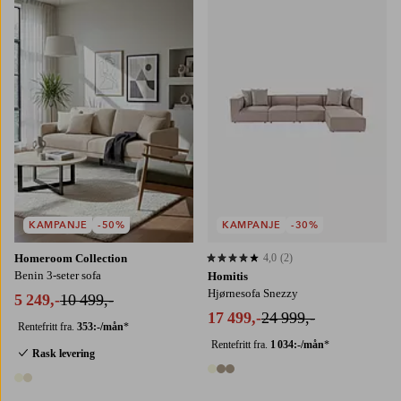
KAMPANJE
-50%
KAMPANJE
-30%
Homeroom Collection
4,0
(2)
4,0 basert på 2 karaktergivninger
Benin 3-seter sofa
Homitis
Hjørnesofa Snezzy
5 249,-
10 499,-
17 499,-
24 999,-
Rentefritt fra.
353:-/mån
*
Rentefritt fra.
1 034:-/mån
*
Rask levering
3 farger
2 farger