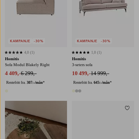
KAMPANJE
-30%
KAMPANJE
-30%
4,0
(1)
1,0
(1)
4,0 basert på 1 karaktergivninger
1,0 basert på 1 karaktergivninger
Homitis
Homitis
Sofa Modul Blakely Right
3-seters sofa
4 409,-
6 299,-
10 499,-
14 999,-
Rentefritt fra.
307:-/mån
*
Rentefritt fra.
645:-/mån
*
1 farge
3 farger
Legg t