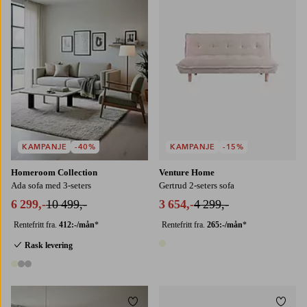
KAMPANJE
-40%
KAMPANJE
-15%
Homeroom Collection
Venture Home
Ada sofa med 3-seters
Gertrud 2-seters sofa
6 299,-
10 499,-
3 654,-
4 299,-
Rentefritt fra.
412:-/mån
*
Rentefritt fra.
265:-/mån
*
Rask levering
1 farge
3 farger
Legg til favoritter
Legg t