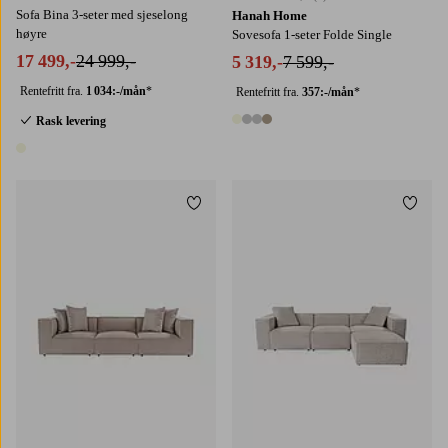
Sofa Bina 3-seter med sjeselong
Hanah Home
høyre
Sovesofa 1-seter Folde Single
17 499,-
24 999,-
5 319,-
7 599,-
Rentefritt fra.
1 034:-/mån
*
Rentefritt fra.
357:-/mån
*
Rask levering
4 farger
1 farge
Legg til favoritter
Legg t