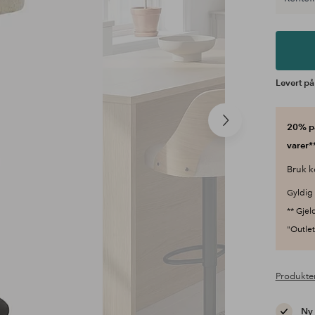
Levert på
Neste
20% på
produkt
varer**
Bruk k
Gyldig 
** Gjel
"Outlet"
Produkte
Ny