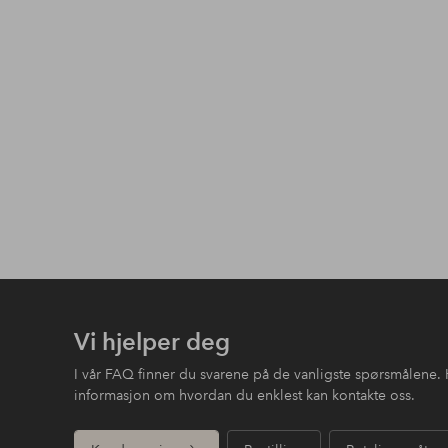
Vi hjelper deg
I vår FAQ finner du svarene på de vanligste spørsmålene. 
informasjon om hvordan du enklest kan kontakte oss.