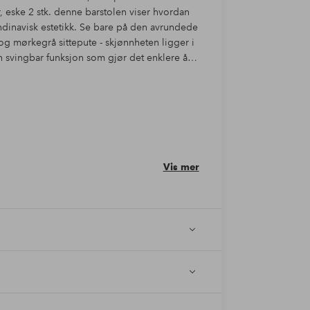
r, eske 2 stk. denne barstolen viser hvordan
dinavisk estetikk. Se bare på den avrundede
og mørkegrå sittepute - skjønnheten ligger i
en svingbar funksjon som gjør det enklere å
Vis mer