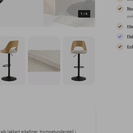
Nor
1
/
6
pa
Hje
Fle
Enk
wb lakkert eikefiner, trompetunderstell i