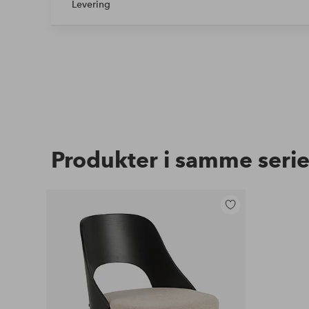
Levering
Produkter i samme seri
Legg
til
favoritter