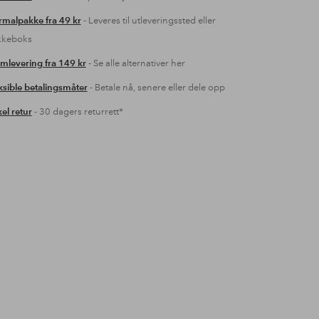
malpakke fra 49 kr
- Leveres til utleveringssted eller
kkeboks
mlevering fra 149 kr
- Se alle alternativer her
ksible betalingsmåter
- Betale nå, senere eller dele opp
el retur
- 30 dagers returrett*