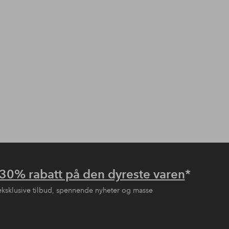
30% rabatt på den dyreste varen
*
eksklusive tilbud, spennende nyheter og masse