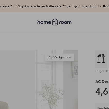
priser* + 5% på allerede nedsatte varer** ved kjøp over 1500 kr.
Kod
Homeroom
–
Alt
til
hjemmet
til
lav
pris
Vis lignende
Farge: Be
AC Desi
4,6
Rentefr