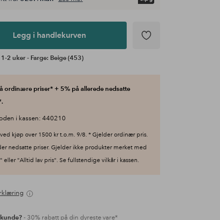
Legg i handlekurven
 1-2 uker - Farge: Beige (453)
 ordinære priser* + 5% på allerede nedsatte
.
oden i kassen: 440210
ved kjøp over 1500 kr t.o.m. 9/8. * Gjelder ordinær pris.
der nedsatte priser. Gjelder ikke produkter merket med
 eller "Alltid lav pris". Se fullstendige vilkår i kassen.
rklæring
 kunde?
- 30% rabatt på din dyreste vare*