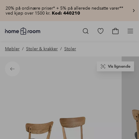
20% på ordinære priser* + 5% på allerede nedsatte varer**
ved kjøp over 1500 kr.
Kod: 440210
Homeroom
–
Gå
Gå
Pro
Alt
til
til
til
favorittmerkede
handlekur
Møbler
Stoler & krakker
Stoler
hjemmet
produkter
til
lav
pris
Vis lignende
Tilbake