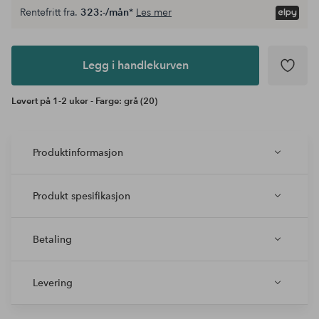
Rentefritt fra.
323:-/mån
*
Les mer
Legg i
andlekurven
Legg i handlekurven
Levert på 1-2 uker - Farge: grå (20)
Produktinformasjon
Produkt spesifikasjon
Betaling
Levering