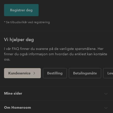
Registrer deg
* Se tilbudsvilkår ved registrering
Vi hjelper deg
I vår FAQ finner du svarene på de vanligste spørsmålene. Her
finner du også informasjon om hvordan du enklest kan kontakte
oss.
Kundeservice
Bestilling
Betalingsmåte
Lev
Mine sider
Om Homeroom