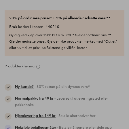
20% på ordinære priser* + 5% på allerede nedsatte varer**.
Bruk koden i kassen: 440210
Gyldig ved kjøp over 1500 kr t.o.m. 9/8. * Gjelder ordinær pris. **
Gjelder nedsatte priser. Gjelder ikke produkter merket med "Outlet"
eller "Alltid lav pris". Se fullstendige vilkår i kassen.
Produkterklæring
Ny kunde?
- 30% rabatt på din dyreste vare*
Normalpakke fra 49 kr
- Leveres til utleveringssted eller
pakkeboks
Hjemlevering fra 149 kr
- Se alle alternativer her
Fleksible betalingsmåter
- Betale nå, senere eller dele opp