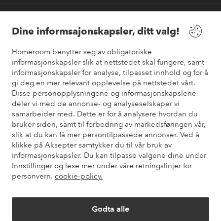
Våre tjenester
Dine informsajonskapsler, ditt valg!
Vilkår
Homeroom benytter seg av obligatoriske
informasjonskapsler slik at nettstedet skal fungere, samt
informasjonskapsler for analyse, tilpasset innhold og for å
Venner
gi deg en mer relevant opplevelse på nettstedet vårt.
Disse personopplysningene og informasjonskapslene
deler vi med de annonse- og analyseselskaper vi
samarbeider med. Dette er for å analysere hvordan du
Sikre betalinger
bruker siden, samt til forbedring av markedsføringen vår,
Vil du vite mer om
våre betalingsalternativer
?
slik at du kan få mer persontilpassede annonser. Ved å
elpy
klikke på Aksepter samtykker du til vår bruk av
informasjonskapsler. Du kan tilpasse valgene dine under
Innstillinger og lese mer under våre retningslinjer for
personvern.
cookie-policy.
Norge - Velg land
Godta alle
Instagram
Facebook
Pinterest
Youtube