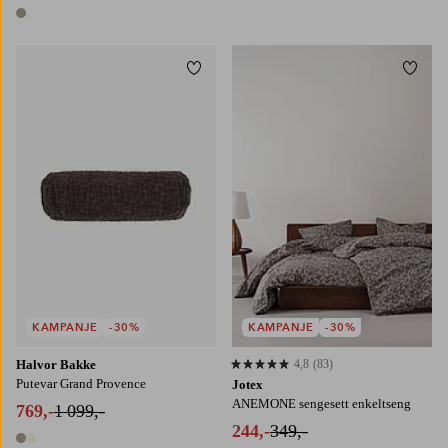
1 farge
1 farge
Legg til favoritter
Legg t
KAMPANJE
-30%
KAMPANJE
-30%
Halvor Bakke
4,8
(83)
4,8 basert på 83 karaktergivninger
Putevar Grand Provence
Jotex
ANEMONE sengesett enkeltseng
769,-
1 099,-
244,-
349,-
2 farger