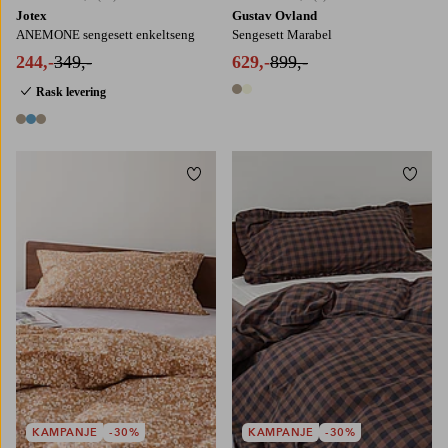
Jotex
Gustav Ovland
ANEMONE sengesett enkeltseng
Sengesett Marabel
244,-
349,-
629,-
899,-
Rask levering
2 farger
3 farger
Legg til favoritter
Legg t
KAMPANJE
-30%
KAMPANJE
-30%