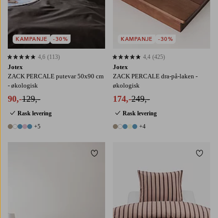
KAMPANJE
-30%
KAMPANJE
-30%
4,6
(113)
4,4
(425)
4,6 basert på 113 karaktergivninger
4,4 basert på 425 karaktergivninger
Jotex
Jotex
ZACK PERCALE putevar 50x90 cm
ZACK PERCALE dra-på-laken -
- økologisk
økologisk
90,-
129,-
174,-
249,-
Rask levering
Rask levering
+5
+4
10 farger
9 farger
Legg til favoritter
Legg t