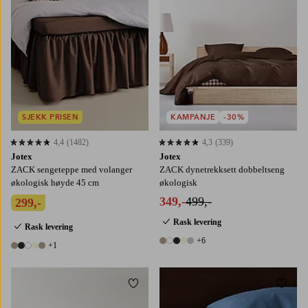
SJEKK PRISEN
KAMPANJE
-30%
4,4
(1482)
4,3
(339)
4,4 basert på 1482 karaktergivninger
4,3 basert på 339 karaktergivninger
Jotex
Jotex
ZACK sengeteppe med volanger
ZACK dynetrekksett dobbeltseng
økologisk høyde 45 cm
økologisk
349,-
499,-
299,-
Rask levering
Rask levering
+6
+1
11 farger
6 farger
Legg til favoritter
Legg t