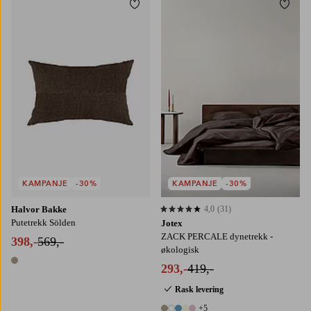
Legg til favoritter
Legg t
140X200
200X220
KAMPANJE
-30%
KAMPANJE
-30%
Halvor Bakke
4,0
(31)
4,0 basert på 31 karaktergivninger
Putetrekk Sölden
Jotex
ZACK PERCALE dynetrekk -
398,-
569,-
økologisk
1 farge
293,-
419,-
Rask levering
+5