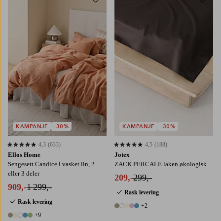
Legg til favoritter
Legg t
150X200
240X220
150X260
180X260
240X260
KAMPANJE
-30%
KAMPANJE
-30%
4,3
(633)
4,5
(188)
4,3 basert på 633 karaktergivninger
4,5 basert på 188 karaktergivninger
Ellos Home
Jotex
Sengesett Candice i vasket lin, 2
ZACK PERCALE laken økologisk
eller 3 deler
209,-
299,-
909,-
1 299,-
Rask levering
Rask levering
+2
7 farger
+9
14 farger