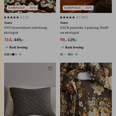
KAMPANJE
-30%
KAMPANJE
-30%
4,2
(5)
4,5
(685)
4,2 basert på 5 karaktergivninger
4,5 basert på 685 karaktergivninger
Jotex
Jotex
OVO dynetrekksett enkeltseng
ZACK putetrekk 2-pakning 50x60
økologisk
cm økologisk
314,-
449,-
90,-
129,-
Rask levering
Rask levering
+1
+5
6 farger
10 farger
Legg til favoritter
Legg t
90X200
180X200