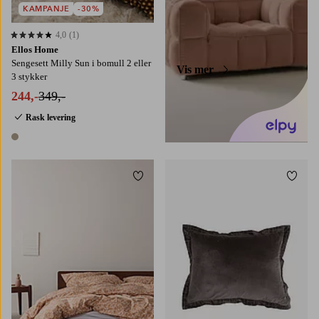
KAMPANJE
-30%
4,0
(1)
4,0 basert på 1 karaktergivninger
Ellos Home
Sengesett Milly Sun i bomull 2 eller
Vis mer
3 stykker
244,-
349,-
Rask levering
1 farge
Legg til favoritter
Legg t