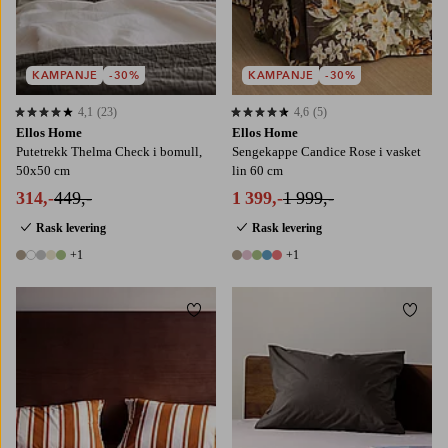
KAMPANJE
-30%
KAMPANJE
-30%
4,1
(23)
4,6
(5)
4,1 basert på 23 karaktergivninger
4,6 basert på 5 karaktergivninger
Ellos Home
Ellos Home
Putetrekk Thelma Check i bomull,
Sengekappe Candice Rose i vasket
50x50 cm
lin 60 cm
314,-
449,-
1 399,-
1 999,-
Rask levering
Rask levering
+1
+1
6 farger
6 farger
Legg til favoritter
Legg t
50X70
80X80