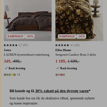
KAMPANJE
-30%
KAMPANJE
-30%
4,7
(97)
4,1
(62)
4,7 basert på 97 karaktergivninger
4,1 basert på 62 karaktergivninger
Jotex
Ellos Home
LAUREN dynetrekksett enkeltseng
Sengesett Candice Rose 2 deler
349,-
499,-
1 189,-
1 699,-
Rask levering
Rask levering
+3
8 farger
4 farger
Bli kunde og få
30% rabatt på den dyreste varen
*
Som kunde hos oss får du eksklusive tilbud, spennende nyheter
og masse inspirasjon.