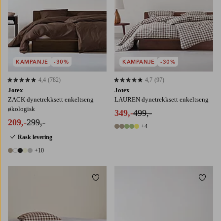
KAMPANJE
-30%
KAMPANJE
-30%
4,4
(782)
4,7
(97)
4,4 basert på 782 karaktergivninger
4,7 basert på 97 karaktergivninger
Jotex
Jotex
ZACK dynetrekksett enkeltseng
LAUREN dynetrekksett enkeltseng
økologisk
349,-
499,-
209,-
299,-
+4
9 farger
Rask levering
+10
15 farger
Legg til favoritter
Legg t
90X200
120X200
140X200
160X200
220X210
240X220
180X200