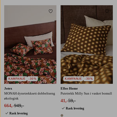
Legg til favoritter
Legg t
50X60
50X90
KAMPANJE
-30%
KAMPANJE
-30%
Jotex
Ellos Home
MONAH dynetrekksett dobbeltseng
Putetrekk Milly Sun i vasket bomull
økologisk
41,-
59,-
664,-
949,-
Rask levering
Rask levering