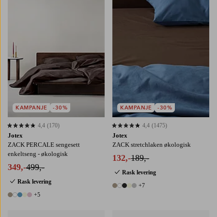
90
120
140
160
180
KAMPANJE
-30%
KAMPANJE
-30%
4,4
(170)
4,4
(1475)
4,4 basert på 170 karaktergivninger
4,4 basert på 1475 karaktergivninger
Jotex
Jotex
ZACK PERCALE sengesett
ZACK stretchlaken økologisk
enkeltseng - økologisk
132,-
189,-
349,-
499,-
Rask levering
Rask levering
+7
12 farger
+5
10 farger