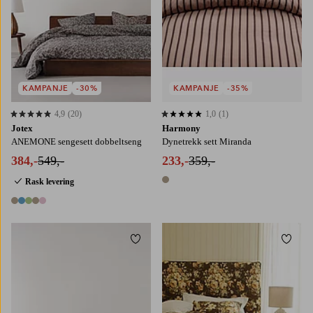
KAMPANJE
-30%
KAMPANJE
-35%
4,9
(20)
1,0
(1)
4,9 basert på 20 karaktergivninger
1,0 basert på 1 karaktergivninger
Jotex
Harmony
ANEMONE sengesett dobbeltseng
Dynetrekk sett Miranda
384,-
549,-
233,-
359,-
Rask levering
1 farge
5 farger
Legg til favoritter
Legg t