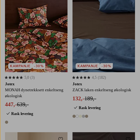
KAMPANJE
-30%
KAMPANJE
-30%
5,0
(3)
4,5
(182)
5,0 basert på 3 karaktergivninger
4,5 basert på 182 karaktergivninger
Jotex
Jotex
MONAH dynetrekksett enkeltseng
ZACK laken enkeltseng økologisk
økologisk
132,-
189,-
447,-
639,-
Rask levering
Rask levering
5 farger
1 farge