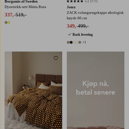
Borganäs of Sweden
4,4
(979)
4,4 basert på 979 karaktergivninger
Dynetrekk-sett Märta Ruta
Jotex
ZACK volangsengekappe økologisk
337,-
519,-
høyde 60 cm
2 farger
349,-
499,-
Rask levering
+1
6 farger
Legg til favoritter
150X210
240X220