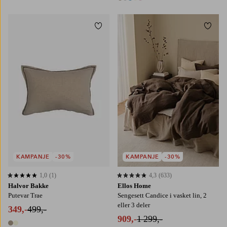
10 farger
Legg til favoritter
Legg t
60X80
70X100
150X200
240X220
KAMPANJE
-30%
KAMPANJE
-30%
1,0
(1)
4,3
(633)
1,0 basert på 1 karaktergivninger
4,3 basert på 633 karaktergivninger
Halvor Bakke
Ellos Home
Putevar Trae
Sengesett Candice i vasket lin, 2
eller 3 deler
349,-
499,-
909,-
1 299,-