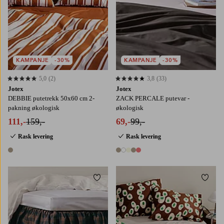
KAMPANJE
-30%
KAMPANJE
-30%
5,0
(2)
3,8
(33)
5,0 basert på 2 karaktergivninger
3,8 basert på 33 karaktergivninger
Jotex
Jotex
DEBBIE putetrekk 50x60 cm 2-
ZACK PERCALE putevar -
pakning økologisk
økologisk
111,-
159,-
69,-
99,-
Rask levering
Rask levering
1 farge
5 farger
Legg til favoritter
Legg t
90X200
120X200
140X200
160X200
140X200
200X220
180X200