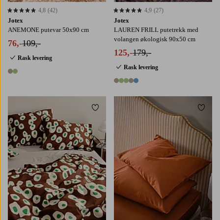
4,8
(42)
4,9
(27)
4,8 basert på 42 karaktergivninger
4,9 basert på 27 karaktergivninger
Jotex
Jotex
ANEMONE putevar 50x90 cm
LAUREN FRILL putetrekk med
volangen økologisk 90x50 cm
76,-
109,-
125,-
179,-
Rask levering
Rask levering
2 farger
5 farger
Legg til favoritter
Legg t