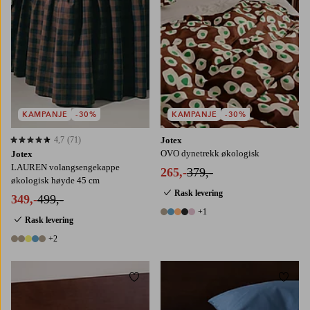
KAMPANJE
-30%
KAMPANJE
-30%
4,7
(71)
Jotex
4,7 basert på 71 karaktergivninger
OVO dynetrekk økologisk
Jotex
LAUREN volangsengekappe
265,-
379,-
økologisk høyde 45 cm
Rask levering
349,-
499,-
+1
6 farger
Rask levering
+2
7 farger
Legg til favoritter
Legg t