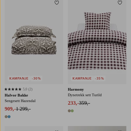
Legg til favoritter
Legg t
140X200
140X220
200X220
KAMPANJE
-30%
KAMPANJE
-35%
5,0
(2)
Harmony
5,0 basert på 2 karaktergivninger
Dynetrekk sett Turild
Halvor Bakke
Sengesett Hazendal
233,-
359,-
909,-
1 299,-
2 farger
2 farger