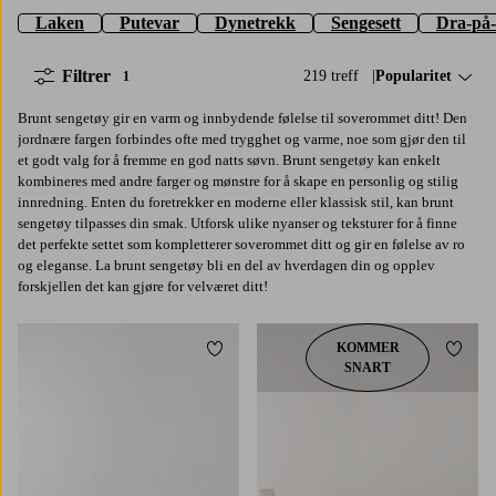
Laken
Putevar
Dynetrekk
Sengesett
Dra-på-
Filtrer
219 treff
Sorter på:
Popularitet
1
Brunt sengetøy gir en varm og innbydende følelse til soverommet ditt! Den
jordnære fargen forbindes ofte med trygghet og varme, noe som gjør den til
et godt valg for å fremme en god natts søvn. Brunt sengetøy kan enkelt
kombineres med andre farger og mønstre for å skape en personlig og stilig
innredning. Enten du foretrekker en moderne eller klassisk stil, kan brunt
sengetøy tilpasses din smak. Utforsk ulike nyanser og teksturer for å finne
det perfekte settet som kompletterer soverommet ditt og gir en følelse av ro
og eleganse. La brunt sengetøy bli en del av hverdagen din og opplev
forskjellen det kan gjøre for velværet ditt!
KOMMER
Legg til favoritter
Legg t
SNART