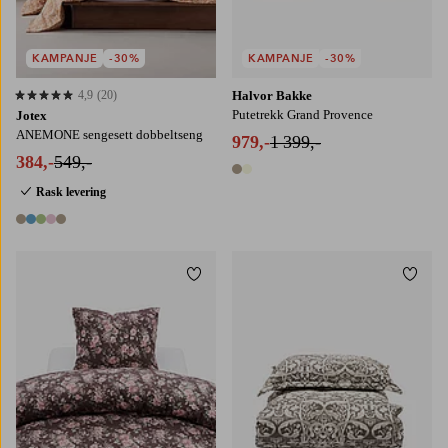
KAMPANJE
-30%
KAMPANJE
-30%
4,9
(20)
Halvor Bakke
4,9 basert på 20 karaktergivninger
Putetrekk Grand Provence
Jotex
ANEMONE sengesett dobbeltseng
979,-
1 399,-
384,-
549,-
2 farger
Rask levering
5 farger
Legg til favoritter
Legg t