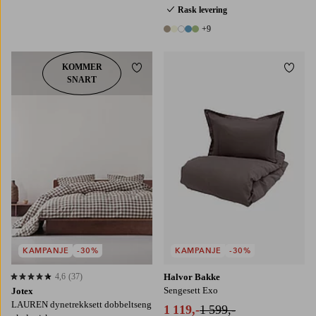
2 farger
Rask levering
+9
14 farger
KOMMER
Legg til favoritter
Legg t
SNART
140X200
140X220
200X220
KAMPANJE
-30%
KAMPANJE
-30%
4,6
(37)
Halvor Bakke
4,6 basert på 37 karaktergivninger
Sengesett Exo
Jotex
LAUREN dynetrekksett dobbeltseng
1 119,-
1 599,-