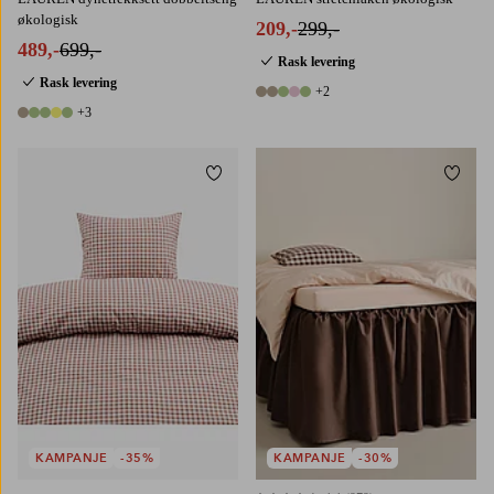
økologisk
209,-
299,-
489,-
699,-
Rask levering
Rask levering
+2
7 farger
+3
8 farger
Legg til favoritter
Legg t
90X200
120X200
140X200
160X200
180X200
KAMPANJE
-35%
KAMPANJE
-30%