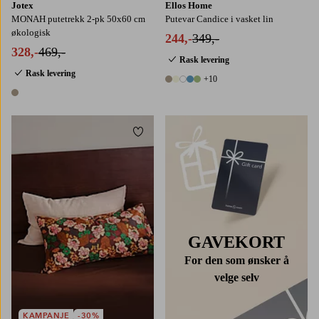
Jotex
Ellos Home
MONAH putetrekk 2-pk 50x60 cm
Putevar Candice i vasket lin
økologisk
244,-
349,-
328,-
469,-
Rask levering
Rask levering
+10
15 farger
1 farge
Legg til favoritter
GAVEKORT
For den som ønsker å
velge selv
KAMPANJE
-30%