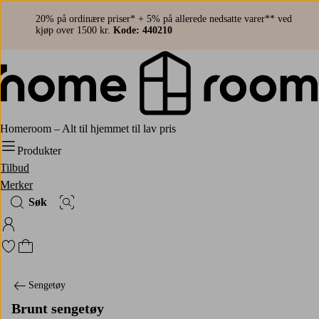
20% på ordinære priser* + 5% på allerede nedsatte varer** ved
kjøp over 1500 kr.
Kode: 440210
Homeroom – Alt til hjemmet til lav pris
Produkter
Tilbud
Merker
Søk
Bildesøk
Logg på Homeroom
Gå til favorittmerkede produkter
Gå til handlekurven
Sengetøy
Brunt sengetøy